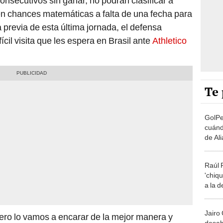
onsecutivos sin ganar, no podrán clasificar a
nen chances matemáticas a falta de una fecha para
la previa de esta última jornada, el defensa
ifícil visita que les espera en Brasil ante
Athletico
Te 
GolPe
cuánd
de Al
clube
Raúl 
'chiqu
a la d
Jairo
ero lo vamos a encarar de la mejor manera y
desah