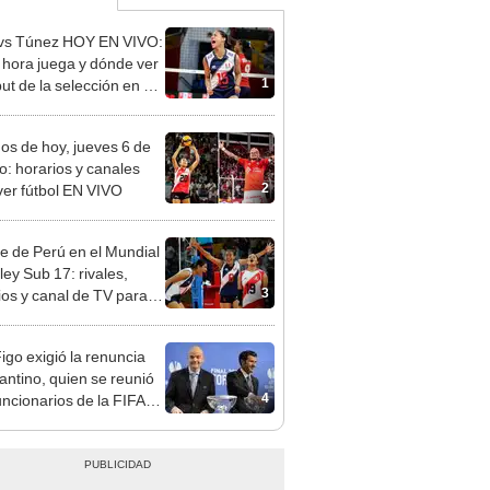
vs Túnez HOY EN VIVO:
 hora juega y dónde ver
1
ut de la selección en el
al Sub 17 de Vóley
dos de hoy, jueves 6 de
o: horarios y canales
2
ver fútbol EN VIVO
re de Perú en el Mundial
ley Sub 17: rivales,
3
ios y canal de TV para
la selección en el torneo
Figo exigió la renuncia
fantino, quien se reunió
4
uncionarios de la FIFA
arruecos