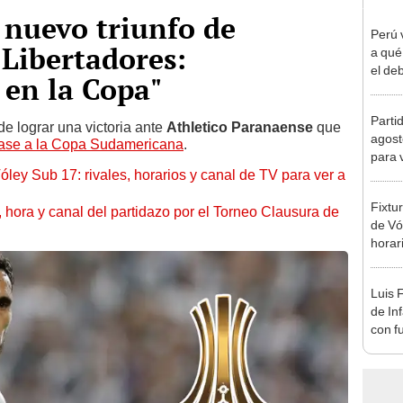
 nuevo triunfo de
Perú 
Libertadores:
a qué
el deb
en la Copa"
Mundi
2026
Parti
e lograr una victoria ante
Athletico Paranaense
que
agost
ase a la Copa Sudamericana
.
para 
óley Sub 17: rivales, horarios y canal de TV para ver a
Fixtu
ía, hora y canal del partidazo por el Torneo Clausura de
de Vó
horar
ver a 
Luis 
de In
con f
en M