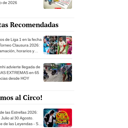
o de 2026
tas Recomendadas
os de Liga 1 en la fecha
 Torneo Clausura 2026:
amación, horarios y
 ver
hi advierte llegada de
IAS EXTREMAS en 65
ncias desde HOY
mos al Circo!
de las Estrellas 2026:
 Julio al 30 Agosto.
e de las Leyendas - San