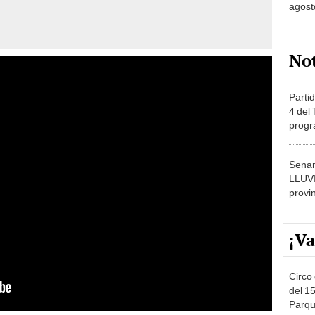
agost
No
Partid
4 del
progr
dónde
Senam
LLUV
provi
¡Va
Circo 
del 15
Parqu