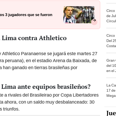
Migue
Circo
ros 3 jugadores que se fueron
de Jul
Círcul
Circo
 Lima contra Athletico
Del 2
Costa
y Athletico Paranaense se jugará este martes 27
ora peruana), en el estadio Arena da Baixada, de
Gran 
del 10
a han ganado en tierras brasileñas por
en el
 Lima ante equipos brasileños?
La Ca
17 de 
ente a rivales del Brasileirao por Copa Libertadores
Mega 
a ahora, con un saldo muy desbalanceado: 30
 triunfos.
Ju