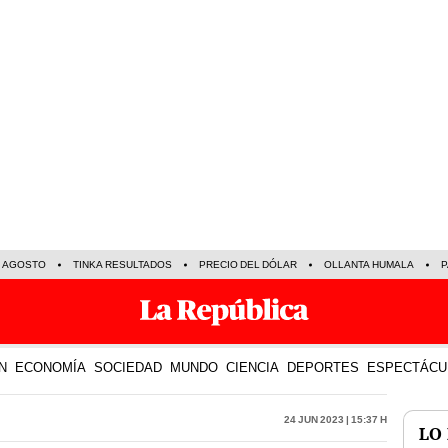
E AGOSTO
TINKA RESULTADOS
PRECIO DEL DÓLAR
OLLANTA HUMALA
P
N
ECONOMÍA
SOCIEDAD
MUNDO
CIENCIA
DEPORTES
ESPECTÁCU
24 Jun 2023 | 15:37 h
LO