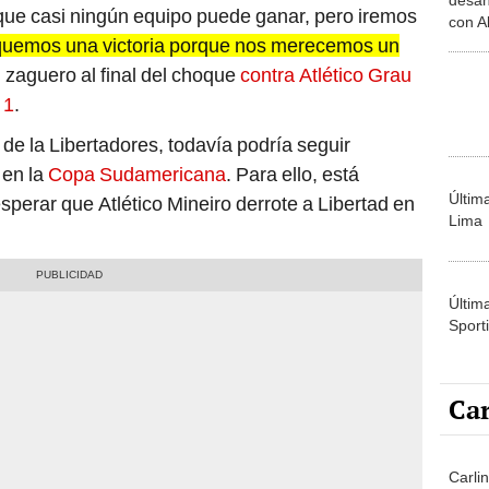
ue casi ningún equipo puede ganar, pero iremos
con A
quemos una victoria porque nos merecemos un
se dio
 zaguero al final del choque
contra Atlético Grau
 1
.
 de la Libertadores, todavía podría seguir
 en la
Copa Sudamericana
. Para ello, está
Últim
sperar que Atlético Mineiro derrote a Libertad en
Lima
Últim
Sporti
Car
Carli