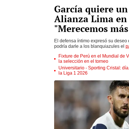
García quiere un
Alianza Lima en 
"Merecemos más 
El defensa íntimo expresó su deseo d
podría darle a los blanquiazules el
p
Fixture de Perú en el Mundial de V
la selección en el torneo
Universitario - Sporting Cristal: d
la Liga 1 2026