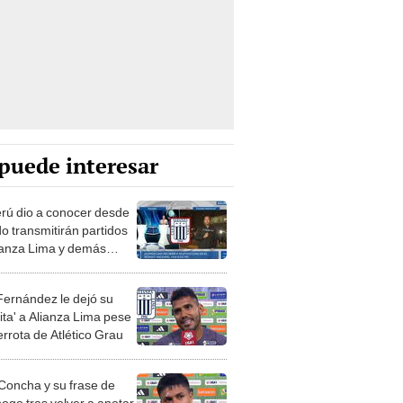
puede interesar
rú dio a conocer desde
o transmitirán partidos
ianza Lima y demás
s
Fernández le dejó su
ita' a Alianza Lima pese
errota de Atlético Grau
 Concha y su frase de
ogo tras volver a anotar