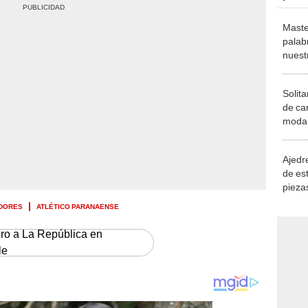
Maste
palab
nuest
Solita
de ca
moda.
demue
Ajedre
de es
piezas
consi
ADORES
ATLÉTICO PARANAENSE
ero a La República en
le