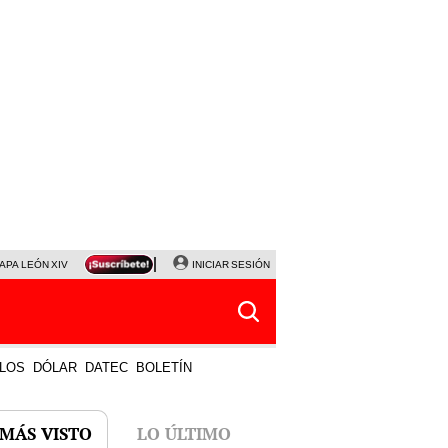
APA LEÓN XIV
NALDY SALDAÑA
INICIAR SESIÓN
LA BELLA LUZ
MAGALY MEDINA
HORÓS
LOS
DÓLAR
DATEC
BOLETÍN
 MÁS VISTO
LO ÚLTIMO