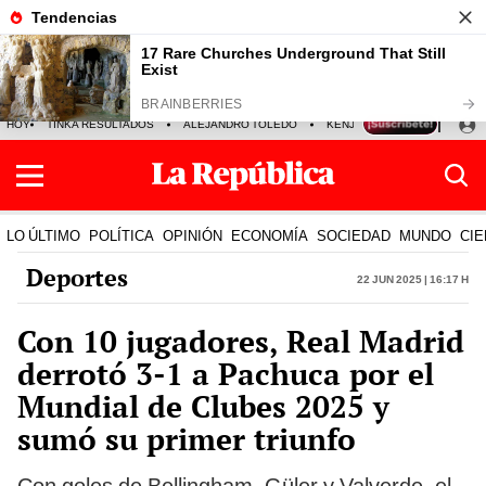
HOY
TINKA RESULTADOS
ALEJANDRO TOLEDO
KENJI FUJIMORI
PRECIO
LO ÚLTIMO
POLÍTICA
OPINIÓN
ECONOMÍA
SOCIEDAD
MUNDO
CIE
Deportes
22 Jun 2025 | 16:17 h
Con 10 jugadores, Real Madrid
derrotó 3-1 a Pachuca por el
Mundial de Clubes 2025 y
sumó su primer triunfo