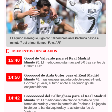
El equipo merengue jugó con 10 hombres ante Pachuca desde el
minuto 7 del primer tiempo. Foto: AFP
MOMENTOS DESTACADOS
Goool de Valverde para el Real Madrid
15:40
Minuto 70:
El mediocampista marca el 3-0 tras centro de
Brahim Díaz.
Gooooool de Arda Guler para el Real Madrid
14:50
Minuto 43:
Tras una gran jugada colectiva entreTrent,
Gonzalo y Güler, el turco anotó el segundo gol del
conjunto blanco.
Gooooooool del Bellingham para el Real Madrid
14:42
Minuto 35:
El mediocampista blanco remató de gran
forma de zurda y vence la portería de Pachuca. La jugada
inició por la banda izquierda y la asistencia fue de
Vinícius.