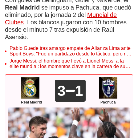
Con goles de Bellingham, Güler y Valverde, el
Real Madrid
se impuso a Pachuca, que quedó
eliminado, por la jornada 2 del
Mundial de
Clubes
. Los blancos jugaron con 10 hombres
desde el minuto 7 tras expulsión de Raúl
Asensio.
Pablo Guede tras amargo empate de Alianza Lima ante
Sport Boys: "Fue un partidazo desde lo táctico, pero no
jugamos bien"
Jorge Messi, el hombre que llevó a Lionel Messi a la
elite mundial: los momentos clave en la carrera de su
hijo
3
1
Real Madrid
Pachuca