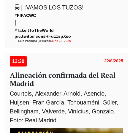
🚍 | ¡VAMOS LOS TUZOS!
#FIFACWC
|
#TakeItToTheWorld
pic.twitter.com/RFu11spXso
— Club Pachuca (@Tuzos)
June 22, 2025
12:30
22/6/2025
Alineación confirmada del Real
Madrid
Courtois, Alexander-Arnold, Asencio,
Huijsen, Fran García, Tchouaméni, Güler,
Bellingham, Valverde, Vinícius, Gonzalo.
Foto: Real Madrid