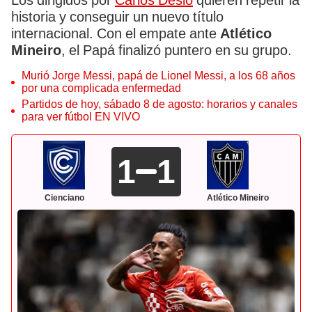
Los dirigidos por
Carlos Desio
quieren repetir la
historia y conseguir un nuevo título
internacional. Con el empate ante
Atlético
Mineiro
, el Papá finalizó puntero en su grupo.
Murió Jorge Messi, papá de Lionel Messi, a los 68 años
por una complicada enfermedad
Partidos de hoy, sábado 8 de agosto: horarios y canales
para ver fútbol EN VIVO
1
1
Cienciano
Atlético Mineiro