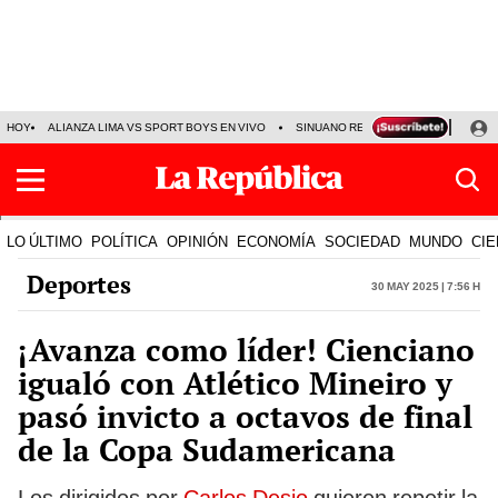
HOY
ALIANZA LIMA VS SPORT BOYS EN VIVO
SINUANO RESULTADOS HOY
JO
LO ÚLTIMO
POLÍTICA
OPINIÓN
ECONOMÍA
SOCIEDAD
MUNDO
CIE
Deportes
30 May 2025 | 7:56 h
¡Avanza como líder! Cienciano
igualó con Atlético Mineiro y
pasó invicto a octavos de final
de la Copa Sudamericana