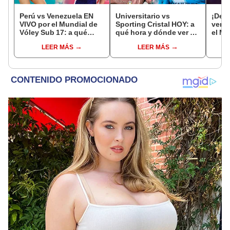
Perú vs Venezuela EN
Universitario vs
¡Deb
VIVO por el Mundial de
Sporting Cristal HOY: a
venci
Vóley Sub 17: a qué
qué hora y dónde ver el
el Mu
hora y dónde ver el
partido por el Torneo
Vóle
LEER MÁS
LEER MÁS
partido de la fecha 2
Clausura de la Liga 1
2026