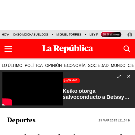
HOY
CASO MOCHASUELDOS
MIGUEL TORRES
LEY PULPÍN
PRECIO DEL
LO ÚLTIMO
POLÍTICA
OPINIÓN
ECONOMÍA
SOCIEDAD
MUNDO
CIE
EN VIVO
Keiko otorga
salvoconducto a Betssy
Chávez y renuevan
Petroperú | Sin Guion con
Rosa María Palacios
Deportes
29 Mar 2025 | 21:54 h