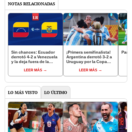
NOTAS RELACIONADAS
Sin chances: Ecuador
¡Primera semifinalista!
Parti
derrotó 4-2 a Venezuela
Argentina derrotó 3-2 a
y la deja fuera de la
Uruguay por la Copa
Copa América de Futsal
América de Futsal
LEER MÁS
LEER MÁS
Femenina 2025
Femenina 2025
LO MÁS VISTO
LO ÚLTIMO