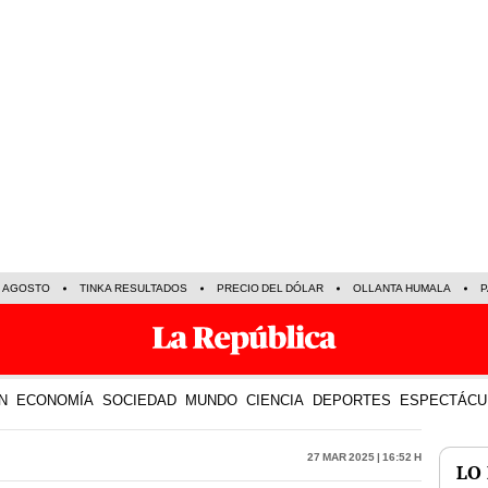
E AGOSTO
TINKA RESULTADOS
PRECIO DEL DÓLAR
OLLANTA HUMALA
P
N
ECONOMÍA
SOCIEDAD
MUNDO
CIENCIA
DEPORTES
ESPECTÁCU
27 Mar 2025 | 16:52 h
LO