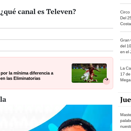
¿qué canal es Televen?
Circo
Del 2
Costa
Gran 
del 10
en el
La Ca
 por la mínima diferencia a
17 de 
 en las Eliminatorias
Mega 
la
Ju
Maste
palab
nuest