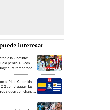
puede interesar
ron a la Vinotinto!
uela perdió 1-3 con
uay: dura remontada
las llaneras en la Copa
ca de Futsal
te sufrido! Colombia
ó 2-2 con Uruguay: las
lores siguen con chances
 Copa América de Futsal
nino
Partidos de hoy