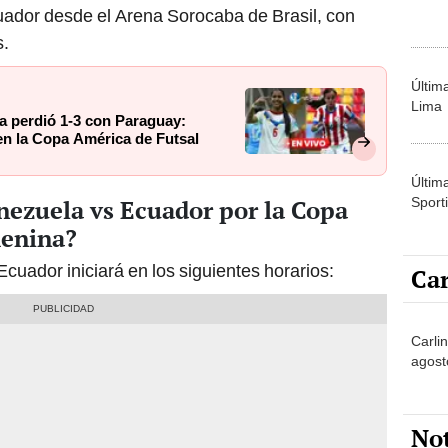
ador desde el Arena Sorocaba de Brasil, con
s.
Últim
Lima
la perdió 1-3 con Paraguay:
en la Copa América de Futsal
Últim
Sporti
nezuela vs Ecuador por la Copa
menina?
uador iniciará en los siguientes horarios:
Car
Carlin
agost
No