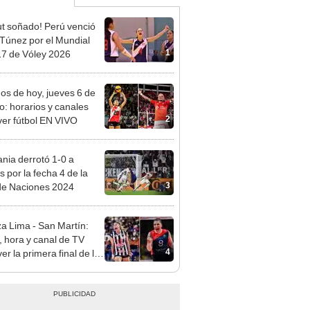
t soñado! Perú venció
 Túnez por el Mundial
1
7 de Vóley 2026
dos de hoy, jueves 6 de
o: horarios y canales
2
ver fútbol EN VIVO
nia derrotó 1-0 a
s por la fecha 4 de la
3
de Naciones 2024
za Lima - San Martín:
, hora y canal de TV
4
er la primera final de la
Peruana de Vóley 2026