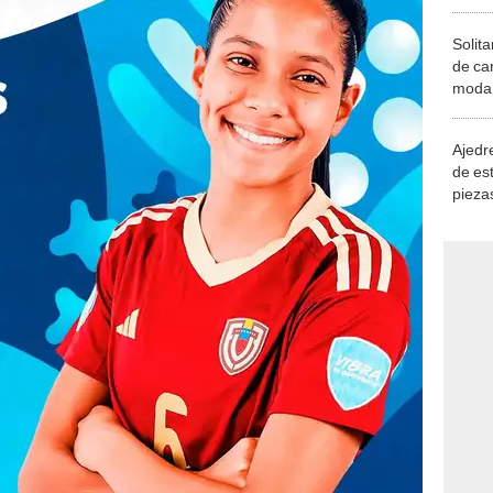
Solita
de ca
moda.
demue
Ajedre
de es
piezas
consi