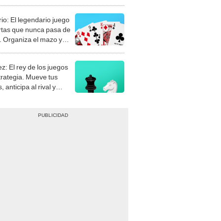
rio: El legendario juego
rtas que nunca pasa de
 Organiza el mazo y
stra tu habilidad.
z: El rey de los juegos
trategia. Mueve tus
, anticipa al rival y
gue el jaque mate.