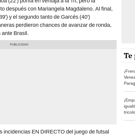
 (22') ponía en ventaja a la Tri, pero la
uto después con Mariangela Magdaleno. Al final,
(39') y el segundo tanto de Garcés (40')
llaneras perdieron chances de avanzar de ronda,
 ante Brasil.
Te 
¡Frena
Venez
Parag
para 
Améri
¡Empa
igual
trico
en la
Feme
as incidencias EN DIRECTO del juego de futsal