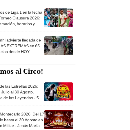
os de Liga 1 en la fecha
 Torneo Clausura 2026:
amación, horarios y
 ver
hi advierte llegada de
IAS EXTREMAS en 65
ncias desde HOY
mos al Circo!
de las Estrellas 2026:
 Julio al 30 Agosto.
e de las Leyendas - San
l
 Montecarlo 2026: Del 17
io hasta el 30 Agosto en
o Militar - Jesús María