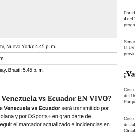
Partid
4 del
progr
dónde
Senam
mi, Nueva York): 4.45 p. m.
LLUV
provi
 m.
y, Brasil: 5.45 p. m.
¡Va
Circo 
del 15
e Venezuela vs Ecuador EN VIVO?
Parqu
re
Venezuela vs Ecuador
será transmitido por
Migue
zolana y por DSports+ en gran parte de
Circo
guir el marcador actualizado e incidencias en
de Jul
Círcul