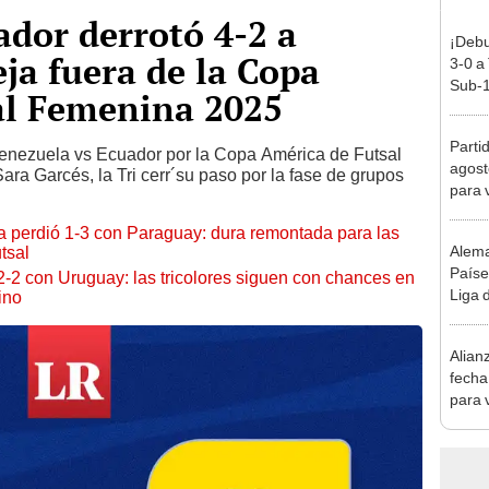
ador derrotó 4-2 a
¡Debu
eja fuera de la Copa
3-0 a
Sub-1
al Femenina 2025
Parti
Venezuela vs Ecuador por la Copa América de Futsal
agost
ra Garcés, la Tri cerr´su paso por la fase de grupos
para 
la perdió 1-3 con Paraguay: dura remontada para las
Alema
tsal
Paíse
2-2 con Uruguay: las tricolores siguen con chances en
Liga 
ino
Alian
fecha
para v
Liga 