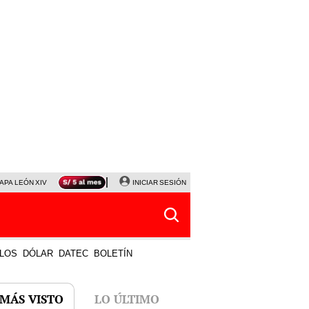
APA LEÓN XIV
NALDY SALDAÑA
INICIAR SESIÓN
LA BELLA LUZ
MAGALY MEDINA
HORÓS
LOS
DÓLAR
DATEC
BOLETÍN
 MÁS VISTO
LO ÚLTIMO