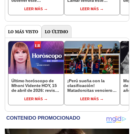
obtener este
Lamar tendrá este
depo
documento sin estatus
castigo de la NFL por
Unid
LEER MÁS
LEER MÁS
migratorio legal en
protestar con bandera
Estados Unidos
de Palestina
LO MÁS VISTO
LO ÚLTIMO
Último horóscopo de
¡Perú sueña con la
Murió
Mhoni Vidente HOY, 15
clasificación!
de Li
de abril de 2026: revisa
Matadorcitas vencieron
años
las predicciones de tu
3-2 a México por el
comp
LEER MÁS
LEER MÁS
signo y entérate si te
Mundial de Vóley Sub 17
espera un día
afortunado