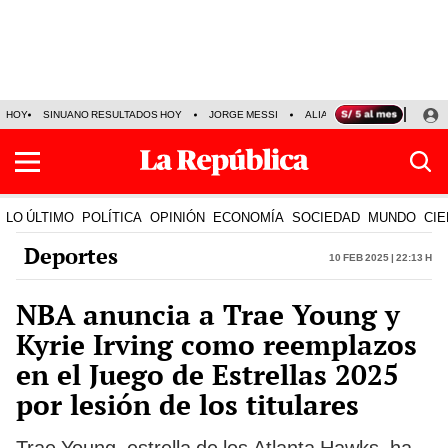
HOY
SINUANO RESULTADOS HOY
JORGE MESSI
ALIANZA LIMA VS SPORT BO
LO ÚLTIMO
POLÍTICA
OPINIÓN
ECONOMÍA
SOCIEDAD
MUNDO
CIE
Deportes
10 Feb 2025 | 22:13 h
NBA anuncia a Trae Young y
Kyrie Irving como reemplazos
en el Juego de Estrellas 2025
por lesión de los titulares