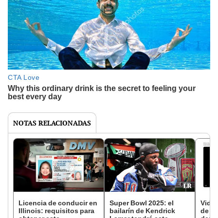
NOTAS RELACIONADAS
Licencia de conducir en
Super Bowl 2025: el
Video
Illinois: requisitos para
bailarín de Kendrick
de C