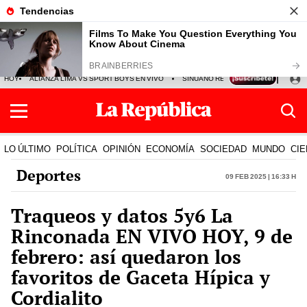
HOY
ALIANZA LIMA VS SPORT BOYS EN VIVO
SINUANO RESULTADOS HOY
JO
LO ÚLTIMO
POLÍTICA
OPINIÓN
ECONOMÍA
SOCIEDAD
MUNDO
CIE
Deportes
09 Feb 2025 | 16:33 h
Traqueos y datos 5y6 La
Rinconada EN VIVO HOY, 9 de
febrero: así quedaron los
favoritos de Gaceta Hípica y
Cordialito