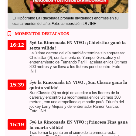
El Hipódromo La Rinconada promete dividendos enormes en su
cuarta reunión del año. Foto: composición LR / INH
MOMENTOS DESTACADOS
5y6 La Rinconada EN VIVO: ¡Chiefsttar ganó la
16:12
sexta válida!
La última carrera del día también termina sin sorpresas:
Chiefsttar (9), con la monta de Yamper González y el
entrenamiento de Fernando Parilli, acelera en los últimos
300 metros y se lleva a los líderes por el centro. Foto:
INH
5y6 la Rinconada EN VIVO: ¡Sun Classic gana la
15:39
quinta válida!
Sun Classic (3) no dejó de asediar a los líderes de la
carrera y encontró su recompensa en los últimos 300
metros, con una atropellada que nadie paró. Triunfo del
jockey Larry Mejías y del entrenador Ramón García.
Foto: INH
5y6 La Rinconada EN VIVO: ¡Princesa Fina gana
15:19
la cuarta válida!
Tras tomar la punta en el cierre de la primera recta,