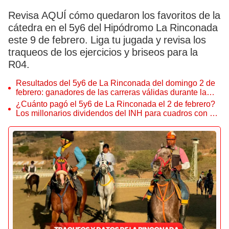
Revisa AQUÍ cómo quedaron los favoritos de la
cátedra en el 5y6 del Hipódromo La Rinconada
este 9 de febrero. Liga tu jugada y revisa los
traqueos de los ejercicios y briseos para la
R04.
Resultados del 5y6 de La Rinconada del domingo 2 de
febrero: ganadores de las carreras válidas durante la
R03
¿Cuánto pagó el 5y6 de La Rinconada el 2 de febrero?
Los millonarios dividendos del INH para cuadros con 6
aciertos