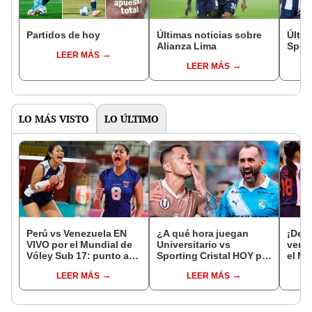
Partidos de hoy
Últimas noticias sobre
Últim
Alianza Lima
Sport
LEER MÁS
LEER MÁS
LO MÁS VISTO
LO ÚLTIMO
Perú vs Venezuela EN
¿A qué hora juegan
¡Deb
VIVO por el Mundial de
Universitario vs
venci
Vóley Sub 17: punto a
Sporting Cristal HOY por
el Mu
punto del partido
el Torneo Clausura de la
Vóle
LEER MÁS
LEER MÁS
Liga 1 2026?