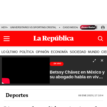
HOY
UNIVERSITARIO VS SPORTING CRISTAL
CASO MOCHASUELDOS
MIGUEL
LO ÚLTIMO
POLÍTICA
OPINIÓN
ECONOMÍA
SOCIEDAD
MUNDO
CIE
EN VIVO
Betssy Chávez en México y
su abogado habla en vivo |
Que No Se Te Olvide con
Carlos Cornejo
Deportes
08 Ene 2025 | 17:10 h