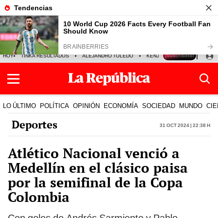
HOY
TINKA RESULTADOS
ALEJANDRO TOLEDO
KENJI FUJIMORI
PRECIO
LO ÚLTIMO
POLÍTICA
OPINIÓN
ECONOMÍA
SOCIEDAD
MUNDO
CIE
Deportes
31 Oct 2024 | 22:38 h
Atlético Nacional venció a
Medellín en el clásico paisa
por la semifinal de la Copa
Colombia