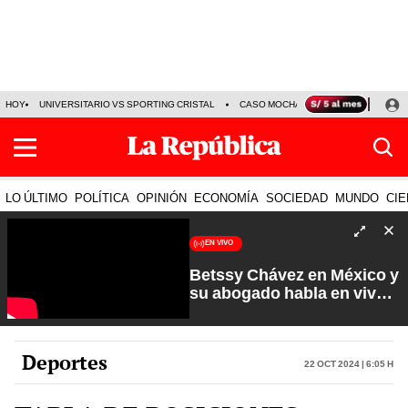
HOY
UNIVERSITARIO VS SPORTING CRISTAL
CASO MOCHASUELDOS
MIGUEL
LO ÚLTIMO
POLÍTICA
OPINIÓN
ECONOMÍA
SOCIEDAD
MUNDO
CIE
EN VIVO
Betssy Chávez en México y
su abogado habla en vivo |
Que No Se Te Olvide con
Carlos Cornejo
Deportes
22 Oct 2024 | 6:05 h