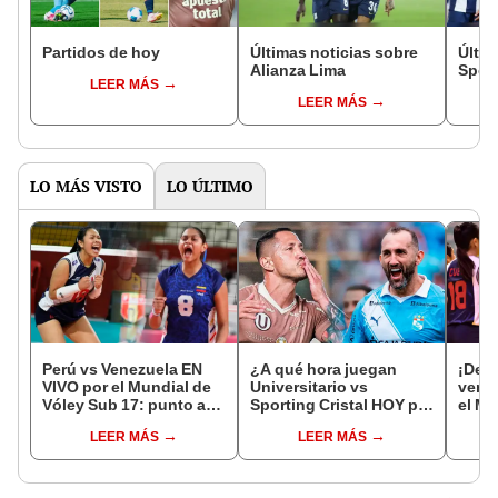
Partidos de hoy
Últimas noticias sobre
Últim
Alianza Lima
Sport
LEER MÁS
LEER MÁS
LO MÁS VISTO
LO ÚLTIMO
Perú vs Venezuela EN
¿A qué hora juegan
¡Deb
VIVO por el Mundial de
Universitario vs
venci
Vóley Sub 17: punto a
Sporting Cristal HOY por
el Mu
punto del partido
el Torneo Clausura de la
Vóle
LEER MÁS
LEER MÁS
Liga 1 2026?