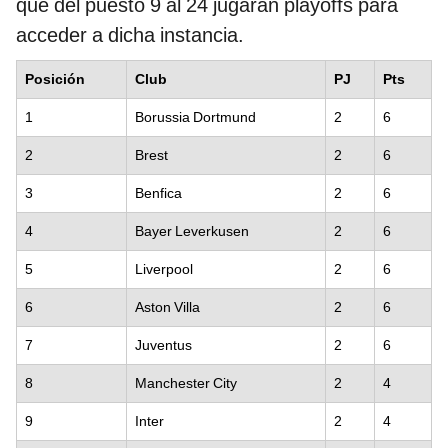
que del puesto 9 al 24 jugarán playoffs para
acceder a dicha instancia.
Posición
Club
PJ
Pts
1
Borussia Dortmund
2
6
2
Brest
2
6
3
Benfica
2
6
4
Bayer Leverkusen
2
6
5
Liverpool
2
6
6
Aston Villa
2
6
7
Juventus
2
6
8
Manchester City
2
4
9
Inter
2
4