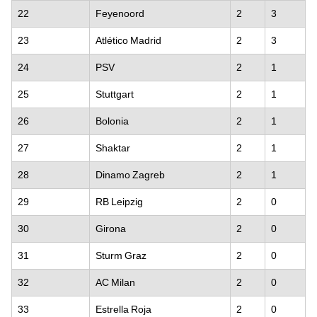
22
Feyenoord
2
3
23
Atlético Madrid
2
3
24
PSV
2
1
25
Stuttgart
2
1
26
Bolonia
2
1
27
Shaktar
2
1
28
Dinamo Zagreb
2
1
29
RB Leipzig
2
0
30
Girona
2
0
31
Sturm Graz
2
0
32
AC Milan
2
0
33
Estrella Roja
2
0