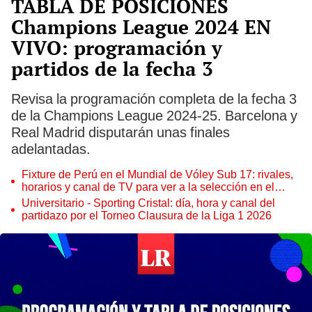
TABLA DE POSICIONES
Champions League 2024 EN
VIVO: programación y
partidos de la fecha 3
Revisa la programación completa de la fecha 3
de la Champions League 2024-25. Barcelona y
Real Madrid disputarán unas finales
adelantadas.
Fixture de Perú en el Mundial de Vóley Sub 17: rivales,
horarios y canal de TV para ver a la selección en el
torneo
Universitario - Sporting Cristal: día, hora y canal del
partidazo por el Torneo Clausura de la Liga 1 2026