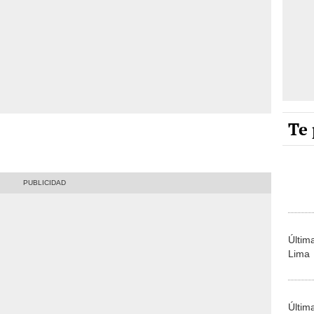
Te 
Últim
Lima
Últim