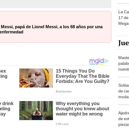
La Ca
17 de 
Mega 
Messi, papá de Lionel Messi, a los 68 años por una
 enfermedad
Ju
Maste
palab
nuest
Solita
de ca
moda.
demue
Ajedre
de es
piezas