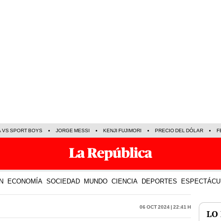
A VS SPORT BOYS
JORGE MESSI
KENJI FUJIMORI
PRECIO DEL DÓLAR
F
N
ECONOMÍA
SOCIEDAD
MUNDO
CIENCIA
DEPORTES
ESPECTÁCU
06 Oct 2024 | 22:41 h
LO