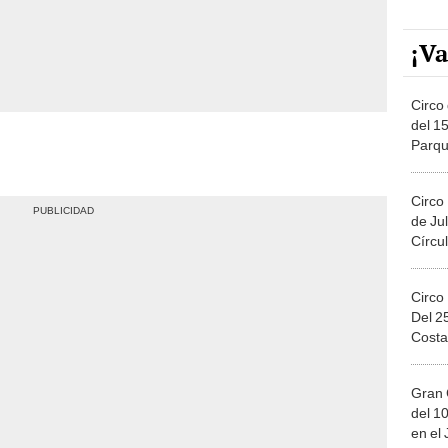
¡Va
Circo 
del 15
Parqu
Migue
Circo
de Jul
Círcul
Circo
Del 2
Costa
Gran 
del 10
en el