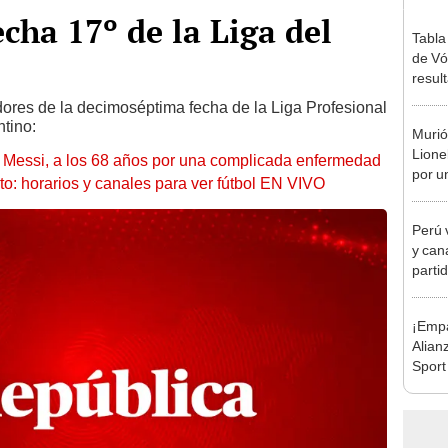
echa 17º de la Liga del
Tabla
de Vó
resul
en fa
dores de la decimoséptima fecha de la Liga Profesional
ntino:
Murió
Lione
l Messi, a los 68 años por una complicada enfermedad
por u
to: horarios y canales para ver fútbol EN VIVO
enfe
Perú v
y can
partid
Mundi
¡Empa
Alian
Sport
el pr
Claus