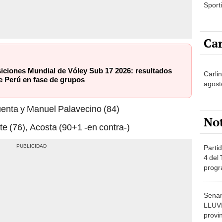
Sporti
Car
siciones Mundial de Vóley Sub 17 2026: resultados
Carli
e Perú en fase de grupos
agost
cuenta y Manuel Palavecino (84)
No
te (76), Acosta (90+1 -en contra-)
Partid
4 del
progr
dónde
Senam
LLUV
provi