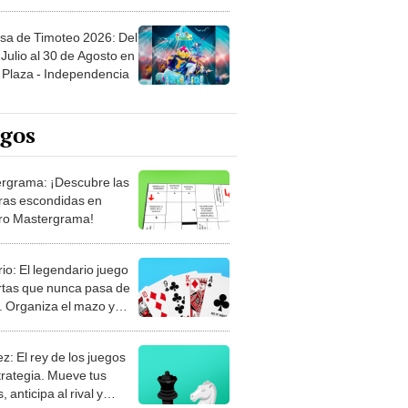
sa de Timoteo 2026: Del
Julio al 30 de Agosto en
Plaza - Independencia
egos
rgrama: ¡Descubre las
ras escondidas en
ro Mastergrama!
rio: El legendario juego
rtas que nunca pasa de
 Organiza el mazo y
stra tu habilidad.
z: El rey de los juegos
trategia. Mueve tus
, anticipa al rival y