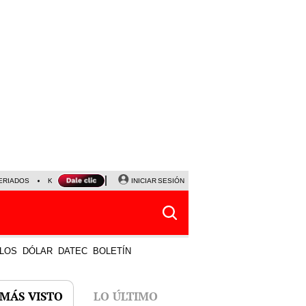
ERIADOS
KEIKO FUJIMORI
NALDY SALDAÑA
INICIAR SESIÓN
JAVIER MILEI
PARTIDOS DE
LOS
DÓLAR
DATEC
BOLETÍN
 MÁS VISTO
LO ÚLTIMO