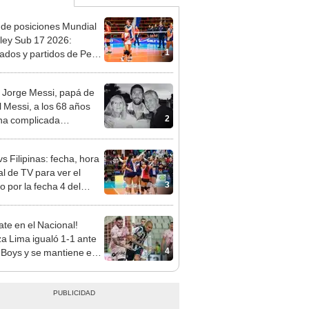
 de posiciones Mundial
ley Sub 17 2026:
1
tados y partidos de Perú
se de grupos
 Jorge Messi, papá de
l Messi, a los 68 años
2
na complicada
rmedad
s Filipinas: fecha, hora
al de TV para ver el
3
o por la fecha 4 del
al sub 17 de Vóley 2026
te en el Nacional!
za Lima igualó 1-1 ante
4
 Boys y se mantiene en
imer lugar del Torneo
ura 2026