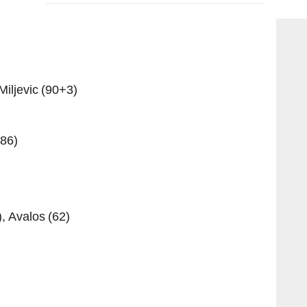
consi
Miljevic (90+3)
(86)
, Avalos (62)