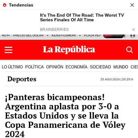
HOY
PRECIO DEL DÓLAR
KENJI FUJIMORI
PLAZA VEA
FERIADOS
KE
LO ÚLTIMO
POLÍTICA
OPINIÓN
ECONOMÍA
SOCIEDAD
MUNDO
CIE
Deportes
25 Ago 2024 | 20:29 h
¡Panteras bicampeonas!
Argentina aplasta por 3-0 a
Estados Unidos y se lleva la
Copa Panamericana de Vóley
2024