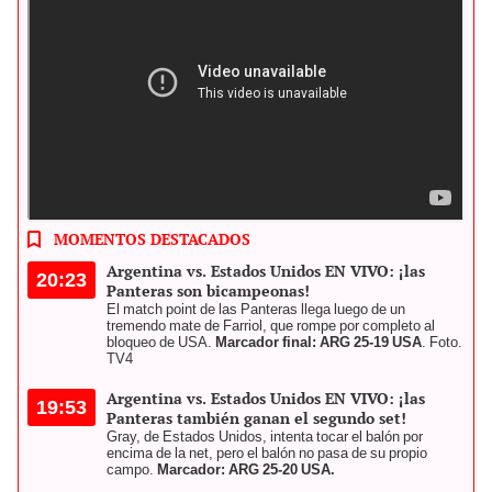
El partido de Argentina vs. Estados Unidos se jugó en el Domo de
la Feria de León. Foto: composición LR / El Gráfico / USA Volleyball
MOMENTOS DESTACADOS
Argentina vs. Estados Unidos EN VIVO: ¡las
20:23
Panteras son bicampeonas!
El match point de las Panteras llega luego de un
tremendo mate de Farriol, que rompe por completo al
bloqueo de USA.
Marcador final: ARG 25-19 USA
. Foto.
TV4
Argentina vs. Estados Unidos EN VIVO: ¡las
19:53
Panteras también ganan el segundo set!
Gray, de Estados Unidos, intenta tocar el balón por
encima de la net, pero el balón no pasa de su propio
campo.
Marcador: ARG 25-20 USA.