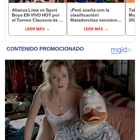
Alianza Lima vs Sport
¡Perú sueña con la
Tabla
Boys EN VIVO HOY por
clasificación!
Mundi
el Torneo Clausura de la
Matadorcitas vencieron
2026:
Liga 1 2026 vía L1 Max
3-2 a México por el
parti
LEER MÁS
LEER MÁS
Mundial de Vóley Sub 17
de g