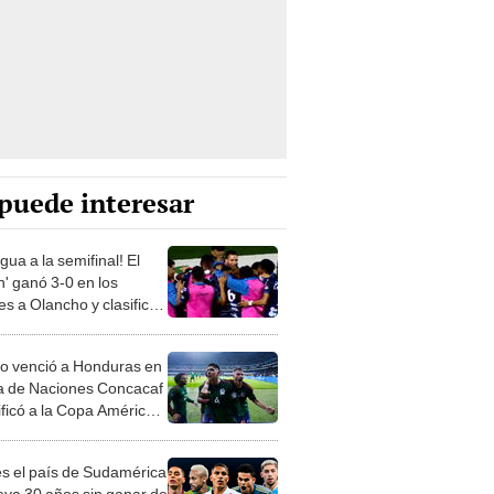
puede interesar
ua a la semifinal! El
n' ganó 3-0 en los
es a Olancho y clasificó
 Liga BetCris 2023
o venció a Honduras en
ga de Naciones Concacaf
ificó a la Copa América
es el país de Sudamérica
leva 30 años sin ganar de