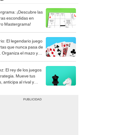
rgrama: ¡Descubre las
ras escondidas en
ro Mastergrama!
rio: El legendario juego
rtas que nunca pasa de
 Organiza el mazo y
stra tu habilidad.
z: El rey de los juegos
trategia. Mueve tus
, anticipa al rival y
gue el jaque mate.