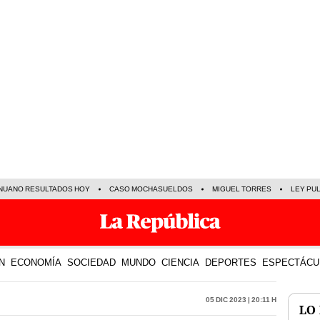
NUANO RESULTADOS HOY
CASO MOCHASUELDOS
MIGUEL TORRES
LEY PU
N
ECONOMÍA
SOCIEDAD
MUNDO
CIENCIA
DEPORTES
ESPECTÁCU
05 Dic 2023 | 20:11 h
LO