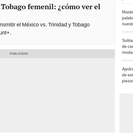
y Tobago femenil: ¿cómo ver el
Maste
palab
nuest
smitir el México vs. Trinidad y Tobago
unt+.
Solita
de ca
moda.
demue
Ajedre
de es
piezas
consi