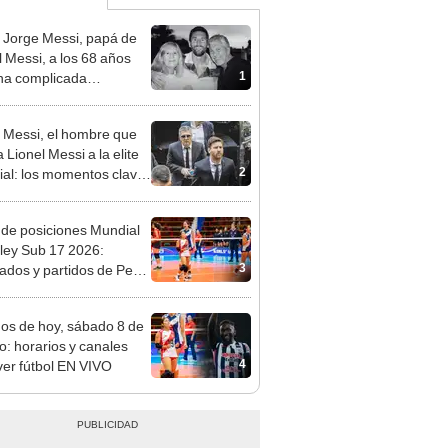
 Jorge Messi, papá de
l Messi, a los 68 años
1
na complicada
rmedad
 Messi, el hombre que
a Lionel Messi a la elite
2
al: los momentos clave
carrera de su hijo
 de posiciones Mundial
ley Sub 17 2026:
3
tados y partidos de Perú
se de grupos
dos de hoy, sábado 8 de
o: horarios y canales
4
ver fútbol EN VIVO