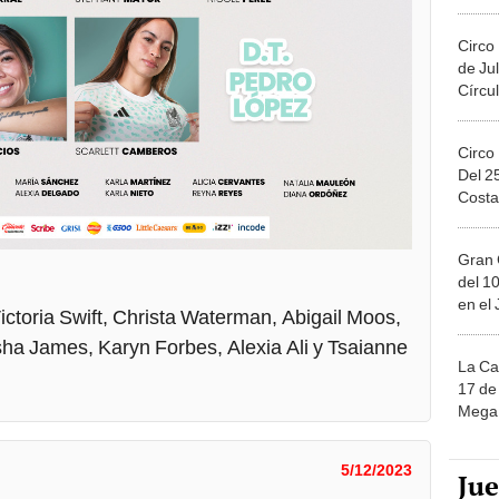
Migue
Circo
de Jul
Círcul
Circo
Del 2
Costa
Gran 
del 10
en el
ictoria Swift, Christa Waterman, Abigail Moos,
ha James, Karyn Forbes, Alexia Ali y Tsaianne
La Ca
17 de 
Mega 
5/12/2023
Ju