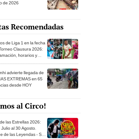
o de 2026
tas Recomendadas
os de Liga 1 en la fecha
 Torneo Clausura 2026:
amación, horarios y
 ver
hi advierte llegada de
IAS EXTREMAS en 65
ncias desde HOY
mos al Circo!
de las Estrellas 2026:
 Julio al 30 Agosto.
e de las Leyendas - San