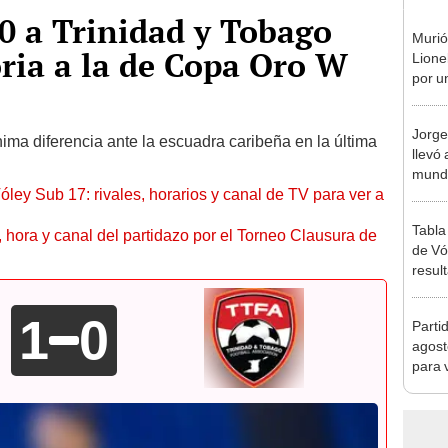
0 a Trinidad y Tobago
Murió
oria a la de Copa Oro W
Lione
por u
enfe
Jorge
ima diferencia ante la escuadra caribeña en la última
llevó 
mundi
óley Sub 17: rivales, horarios y canal de TV para ver a
en la 
Tabla
ía, hora y canal del partidazo por el Torneo Clausura de
de Vó
resul
en fa
1
0
Parti
agost
para 