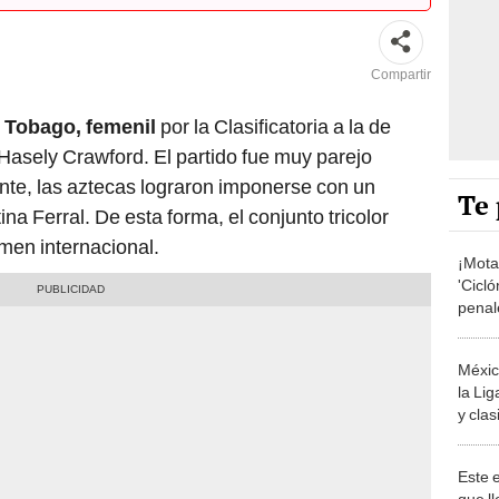
Compartir
y Tobago, femenil
por la Clasificatoria a la de
Hasely Crawford. El partido fue muy parejo
nte, las aztecas lograron imponerse con un
Te 
ina Ferral. De esta forma, el conjunto tricolor
amen internacional.
¡Motag
'Cicló
penal
en la
Méxic
la Li
y clas
2024
Este 
que l