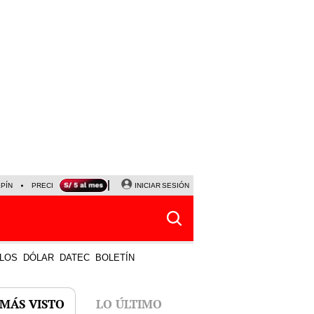
LPÍN
PRECIO DEL DÓLAR
CORTE DE LUZ
INICIAR SESIÓN
VIERNES 7 DE AGOSTO
ALBER
LOS
DÓLAR
DATEC
BOLETÍN
 MÁS VISTO
LO ÚLTIMO