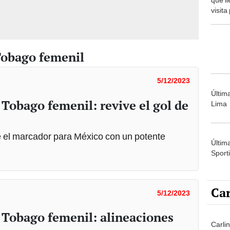
visita
super
Tobago femenil
5/12/2023
Últim
 Tobago femenil: revive el gol de
Lima
re el marcador para México con un potente
Últim
Sporti
Car
5/12/2023
y Tobago femenil: alineaciones
Carli