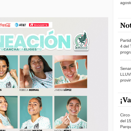
agost
No
Partid
4 del
progr
dónde
Senam
LLUV
provi
¡Va
Circo 
del 15
Parqu