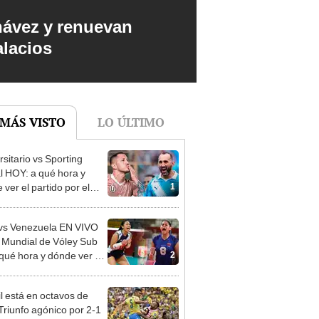
hávez y renuevan
alacios
 MÁS VISTO
LO ÚLTIMO
rsitario vs Sporting
al HOY: a qué hora y
1
ver el partido por el
o Clausura de la Liga 1
vs Venezuela EN VIVO
l Mundial de Vóley Sub
2
 qué hora y dónde ver el
o de la fecha 2
il está en octavos de
 Triunfo agónico por 2-1