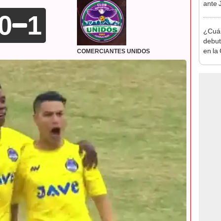
ante 
Mundi
0
1
¿Cuán
debut
en la
COMERCIANTES UNIDOS