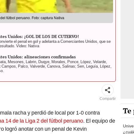
del fútbol peruano. Foto: captura Nativa
antes Unidos: ¡GOL DE LOS DE CUTERVO!
nvierte el penal en gol y adelanta a Comerciantes Unidos, que se
esultado. Video: Nativa
ntes Unidos: alineaciones confirmadas
pata, Mesones, Labrin, Duqye, Morales, Ponce, López, Velarde,
:
Campos, Palco, Valverde, Canova, Salinas; Sen, Leguía, López,
so.
Compartir
Te 
ala racha y perdió de local por 1-0 contra
ha 14 de la Liga 2 del fútbol peruano
. El equipo de
Univer
o logró anotar con un penal de Kevin
¿cuál