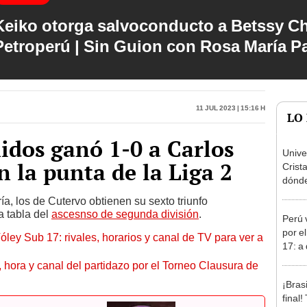
Keiko otorga salvoconducto a Betssy C
Petroperú | Sin Guion con Rosa María P
11 Jul 2023 | 15:16 h
LO
dos ganó 1-0 a Carlos
Unive
en la punta de la Liga 2
Crist
dónde 
Torne
, los de Cutervo obtienen su sexto triunfo
2026
a tabla del
ascesnso de segunda división
.
Perú 
por e
óley Sub 17: rivales, horarios y canal de TV para ver a
17: a
partid
ía, hora y canal del partidazo por el Torneo Clausura de
¡Bras
final!