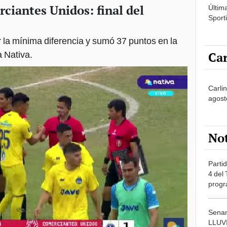
rciantes Unidos: final del
Últim
Sporti
la mínima diferencia y sumó 37 puntos en la
Car
a Nativa.
Carlin
agost
No
Partid
4 del
progr
dónde
Senam
LLUV