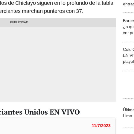
los de Chiclayo siguen en lo profundo de la tabla
entra
'vuel
erciantes marchan punteros con 37.
Barce
¿a qu
ver p
Suda
Colo 
EN VI
playo
Suda
rciantes Unidos EN VIVO
Últim
Lima
11/7/2023