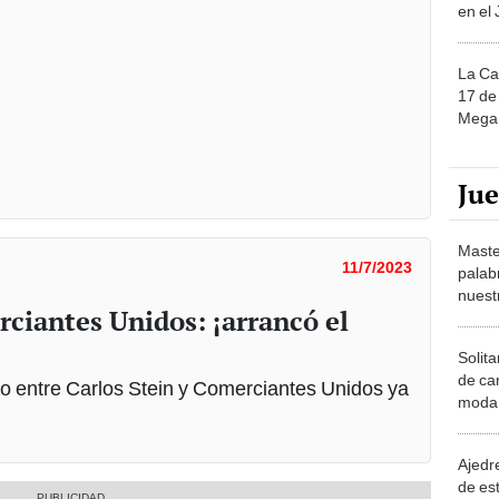
en el
La Ca
17 de 
Mega 
Ju
Maste
11/7/2023
palab
nuest
rciantes Unidos: ¡arrancó el
Solita
de ca
o entre Carlos Stein y Comerciantes Unidos ya
moda.
demue
Ajedre
de es