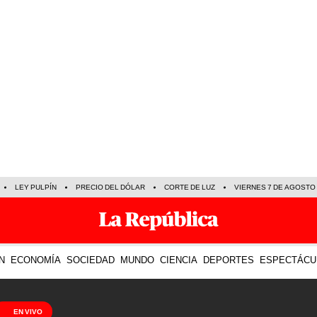
LEY PULPÍN
PRECIO DEL DÓLAR
CORTE DE LUZ
VIERNES 7 DE AGOSTO
N
ECONOMÍA
SOCIEDAD
MUNDO
CIENCIA
DEPORTES
ESPECTÁCU
EN VIVO