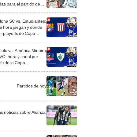
das para el partido de
ta' en Lima?
lona SC vs. Estudiantes:
é hora juegan y dónde
or playoffs de Copa
mericana?
Colo vs. América Mineiro
VO: hora y canal por
ffs de la Copa
mericana
Partidos de hoy
as noticias sobre Alianza