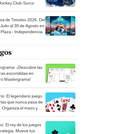
 Jockey Club-Surco
sa de Timoteo 2026: Del
Julio al 30 de Agosto en
Plaza - Independencia
egos
rgrama: ¡Descubre las
ras escondidas en
ro Mastergrama!
rio: El legendario juego
rtas que nunca pasa de
 Organiza el mazo y
stra tu habilidad.
z: El rey de los juegos
trategia. Mueve tus