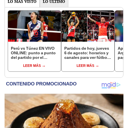
LO MÁS VISTO
LO ÚLTIMO
Perú vs Túnez EN VIVO
Partidos de hoy, jueves
Apue
ONLINE: punto a punto
6 de agosto: horarios y
Arge
del partido por el
canales para ver fútbol
paga 
Mundial Sub-17 de
EN VIVO
Bicol
LEER MÁS
LEER MÁS
Vóley 2026
Bomb