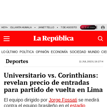
HOY
OLLANTA HUMALA
JANET TELLO
7 DE AGOSTO
TINKA RESULTADOS
LO ÚLTIMO
POLÍTICA
OPINIÓN
ECONOMÍA
SOCIEDAD
MUNDO
CIE
Deportes
11 Jul 2023 | 16:27 h
Universitario vs. Corinthians:
revelan precio de entradas
para partido de vuelta en Lima
El equipo dirigido por
Jorge Fossati
se medirá
contra el equipo brasileño en el
estadio