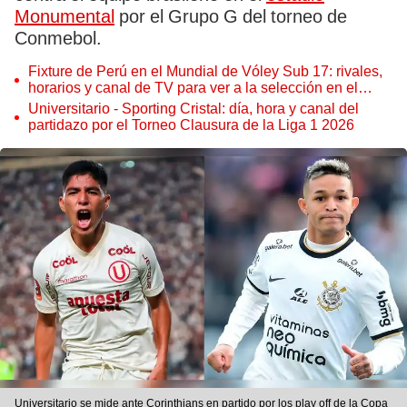
Monumental
por el Grupo G del torneo de
Conmebol.
Fixture de Perú en el Mundial de Vóley Sub 17: rivales,
horarios y canal de TV para ver a la selección en el
torneo
Universitario - Sporting Cristal: día, hora y canal del
partidazo por el Torneo Clausura de la Liga 1 2026
Universitario se mide ante Corinthians en partido por los play off de la Copa