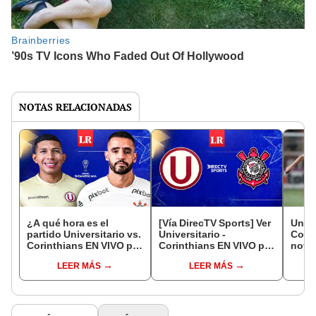
NOTAS RELACIONADAS
¿A qué hora es el
[Vía DirecTV Sports] Ver
Unive
partido Universitario vs.
Universitario -
Corin
Corinthians EN VIVO por
Corinthians EN VIVO por
notic
la Copa Sudamericana
la Copa Sudamericana
previ
LEER MÁS
LEER MÁS
2023?
2023
Suda