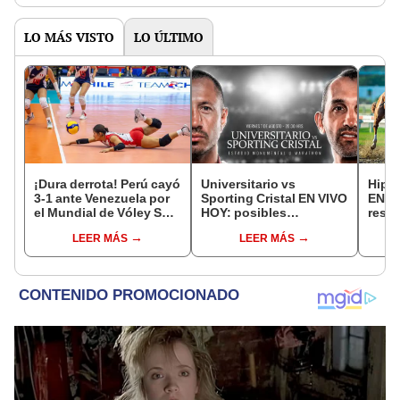
LO MÁS VISTO
LO ÚLTIMO
¡Dura derrota! Perú cayó
Universitario vs
Hipó
3-1 ante Venezuela por
Sporting Cristal EN VIVO
EN VI
el Mundial de Vóley Sub
HOY: posibles
resul
17
alineaciones,
progr
LEER MÁS
LEER MÁS
pronóstico, hora y canal
para 
dónde ver partido por el
Torneo Clausura 2026