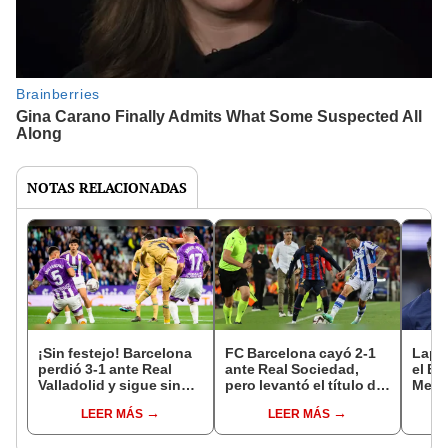
NOTAS RELACIONADAS
¡Sin festejo! Barcelona
FC Barcelona cayó 2-1
Lapo
perdió 3-1 ante Real
ante Real Sociedad,
el Ba
Valladolid y sigue sin
pero levantó el título de
Mess
conocer victorias tras
LaLiga Santander
compe
LEER MÁS
LEER MÁS
ganar LaLiga
cualq