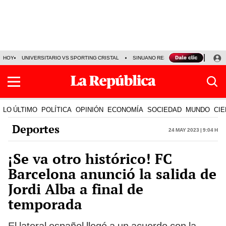
HOY
UNIVERSITARIO VS SPORTING CRISTAL
SINUANO RESULTADOS HOY
CA
LO ÚLTIMO
POLÍTICA
OPINIÓN
ECONOMÍA
SOCIEDAD
MUNDO
CIE
Deportes
24 May 2023 | 9:04 h
¡Se va otro histórico! FC
Barcelona anunció la salida de
Jordi Alba a final de
temporada