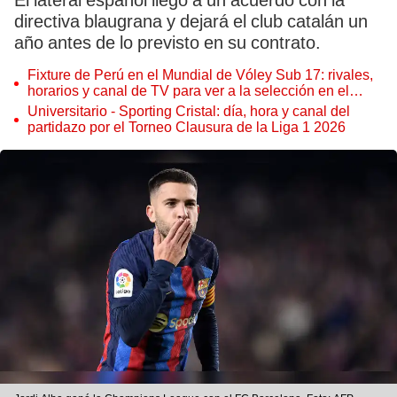
El lateral español llegó a un acuerdo con la
directiva blaugrana y dejará el club catalán un
año antes de lo previsto en su contrato.
Fixture de Perú en el Mundial de Vóley Sub 17: rivales,
horarios y canal de TV para ver a la selección en el
torneo
Universitario - Sporting Cristal: día, hora y canal del
partidazo por el Torneo Clausura de la Liga 1 2026