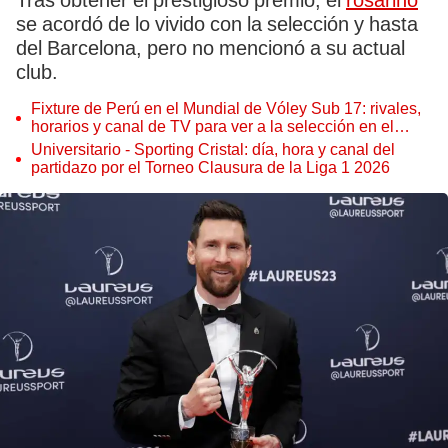
Tras obtener el prestigioso premio, el
rosarino
se acordó de lo vivido con la selección y hasta
del Barcelona, pero no mencionó a su actual
club.
Fixture de Perú en el Mundial de Vóley Sub 17: rivales,
horarios y canal de TV para ver a la selección en el
torneo
Universitario - Sporting Cristal: día, hora y canal del
partidazo por el Torneo Clausura de la Liga 1 2026