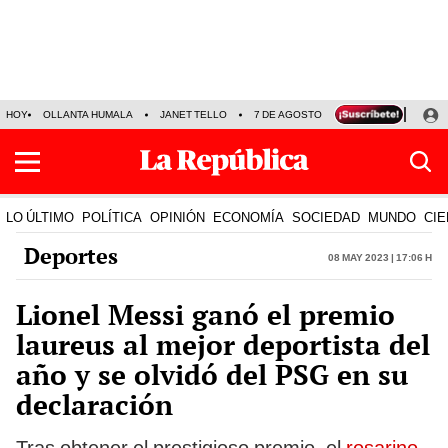
HOY
OLLANTA HUMALA
JANET TELLO
7 DE AGOSTO
TINKA RESULTADOS
LO ÚLTIMO
POLÍTICA
OPINIÓN
ECONOMÍA
SOCIEDAD
MUNDO
CIE
Deportes
08 May 2023 | 17:06 h
Lionel Messi ganó el premio
laureus al mejor deportista del
año y se olvidó del PSG en su
declaración