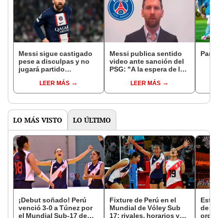
Messi sigue castigado
Messi publica sentido
Parti
pese a disculpas y no
video ante sanción del
jugará partido
PSG: "A la espera de lo
importante de la Ligue 1
que el club quiera hacer
LEER MÁS
LEER MÁS
conmigo"
LO MÁS VISTO
LO ÚLTIMO
¡Debut soñado! Perú
Fixture de Perú en el
Estas
venció 3-0 a Túnez por
Mundial de Vóley Sub
de L
el Mundial Sub-17 de
17: rivales, horarios y
orga