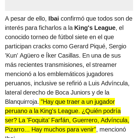
A pesar de ello,
Ibai
confirmó que todos son de
interés para ficharlos a la
King's League
, el
conocido torneo de fútbol siete en el que
participan cracks como Gerard Piqué, Sergio
'Kun' Agüero e Íker Casillas. En una de sus
más recientes transmisiones, el streamer
mencionó a los emblemáticos jugadores
peruanos, inclusive se refirió a Luis Advíncula,
lateral derecho de Boca Juniors y de la
Blanquirroja.
"Hay que traer a un jugador
peruano a la King's League. ¿Quién podría
ser? La 'Foquita' Farfán, Guerrero, Advíncula,
Pizarro... Hay muchos para venir"
, mencionó