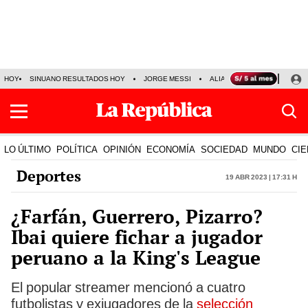
HOY
SINUANO RESULTADOS HOY
JORGE MESSI
ALIANZA LIMA VS SPORT BO
LO ÚLTIMO
POLÍTICA
OPINIÓN
ECONOMÍA
SOCIEDAD
MUNDO
CIE
Deportes
19 Abr 2023 | 17:31 h
¿Farfán, Guerrero, Pizarro?
Ibai quiere fichar a jugador
peruano a la King's League
El popular streamer mencionó a cuatro
futbolistas y exjugadores de la
selección