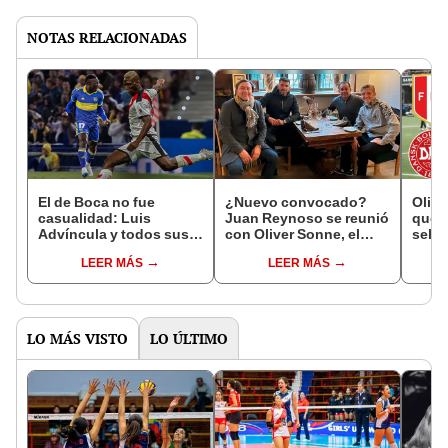
NOTAS RELACIONADAS
El de Boca no fue
¿Nuevo convocado?
Olive
casualidad: Luis
Juan Reynoso se reunió
qué q
Advíncula y todos sus
con Oliver Sonne, el
selec
golazos de zurda
'Lapadula' que brilla en
por 
LEER MÁS
LEER MÁS
Dinamarca
LO MÁS VISTO
LO ÚLTIMO