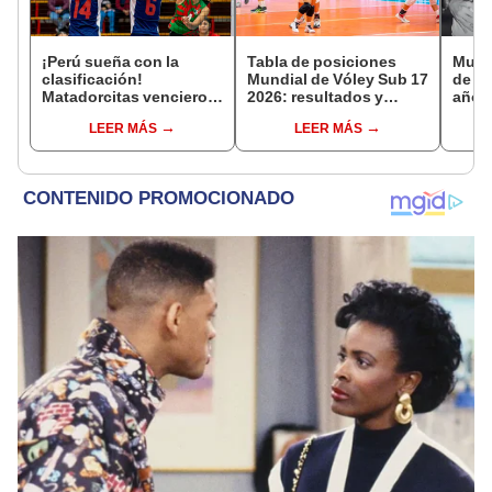
¡Perú sueña con la
Tabla de posiciones
Murió
clasificación!
Mundial de Vóley Sub 17
de Li
Matadorcitas vencieron
2026: resultados y
años
3-2 a México por el
partidos de Perú en fase
comp
LEER MÁS
LEER MÁS
Mundial de Vóley Sub 17
de grupos