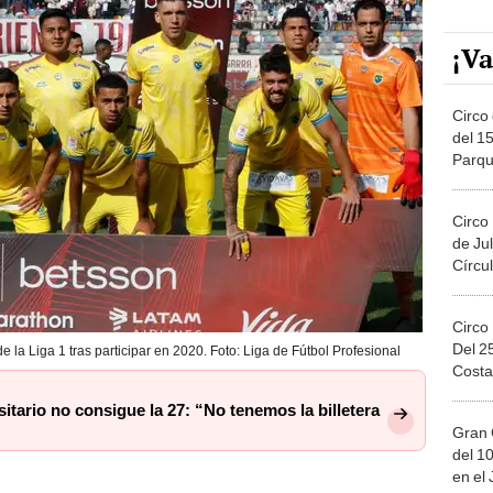
¡Va
Circo 
del 15
Parqu
Migue
Circo
de Jul
Círcul
Circo
Del 2
la Liga 1 tras participar en 2020. Foto: Liga de Fútbol Profesional
Costa
itario no consigue la 27: “No tenemos la billetera
Gran 
del 10
en el