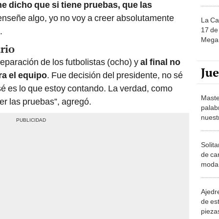
he dicho que si tiene pruebas, que las
 enseñe algo, yo no voy a creer absolutamente
La Ca
17 de 
.
Mega 
rio
eparación de los futbolistas (ocho) y
al final no
Ju
a el equipo
. Fue decisión del presidente, no sé
sé es lo que estoy contando. La verdad, como
Maste
er las pruebas”, agregó.
palab
nuest
Solita
de ca
moda.
demue
Ajedre
de es
piezas