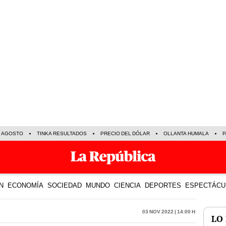
E AGOSTO
TINKA RESULTADOS
PRECIO DEL DÓLAR
OLLANTA HUMALA
P
N
ECONOMÍA
SOCIEDAD
MUNDO
CIENCIA
DEPORTES
ESPECTÁCU
03 Nov 2022 | 14:00 h
LO