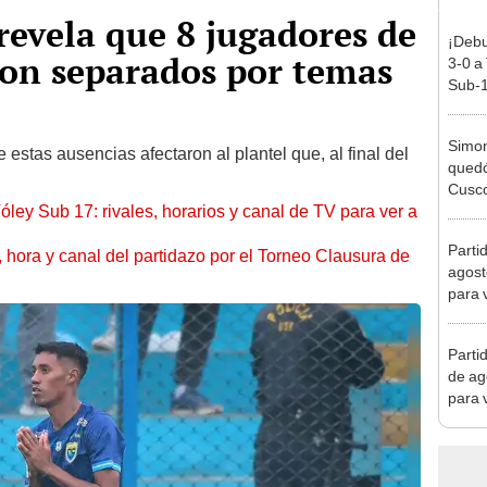
 revela que 8 jugadores de
¡Debu
ron separados por temas
3-0 a
Sub-1
Simon
estas ausencias afectaron al plantel que, al final del
quedó
Cusco
óley Sub 17: rivales, horarios y canal de TV para ver a
lo he
Parti
ía, hora y canal del partidazo por el Torneo Clausura de
agost
para 
Parti
de ag
para 