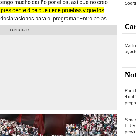
engo mucho cariño por ellos, así que no creo
Sporti
 presidente dice que tiene pruebas y que los
 declaraciones para el programa “Entre bolas”.
Car
Carli
agost
No
Partid
4 del
progr
dónde
Senam
LLUV
provi