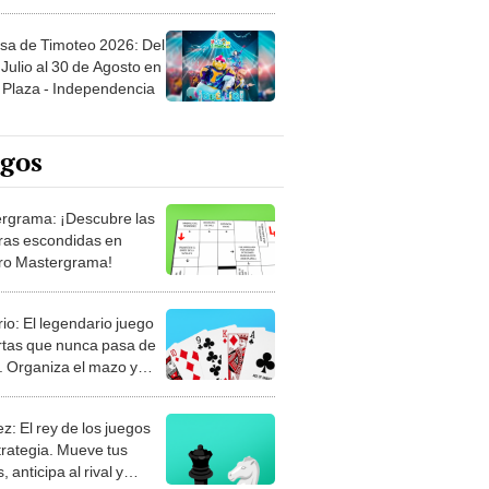
sa de Timoteo 2026: Del
Julio al 30 de Agosto en
Plaza - Independencia
egos
rgrama: ¡Descubre las
ras escondidas en
ro Mastergrama!
rio: El legendario juego
rtas que nunca pasa de
 Organiza el mazo y
stra tu habilidad.
z: El rey de los juegos
trategia. Mueve tus
, anticipa al rival y