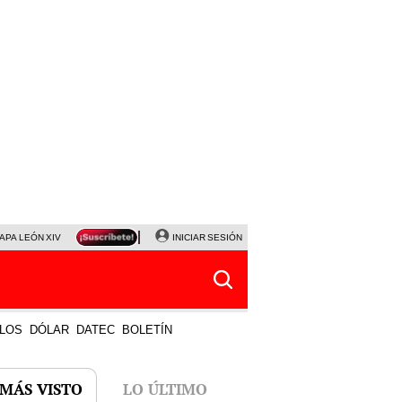
APA LEÓN XIV
NALDY SALDAÑA
INICIAR SESIÓN
LA BELLA LUZ
MAGALY MEDINA
HORÓS
LOS
DÓLAR
DATEC
BOLETÍN
 MÁS VISTO
LO ÚLTIMO