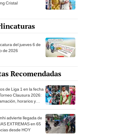
ng Cristal
lincaturas
ncatura del jueves 6 de
o de 2026
tas Recomendadas
os de Liga 1 en la fecha
 Torneo Clausura 2026:
amación, horarios y
 ver
hi advierte llegada de
IAS EXTREMAS en 65
ncias desde HOY