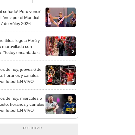
t soñado! Perú venció
 Túnez por el Mundial
1
7 de Vóley 2026
e Biles llegó a Perú y
 maravillada con
2
: "Estoy encantada con
rmoso que es este país"
dos de hoy, jueves 6 de
o: horarios y canales
3
ver fútbol EN VIVO
dos de hoy, miércoles 5
osto: horarios y canales
4
ver fútbol EN VIVO