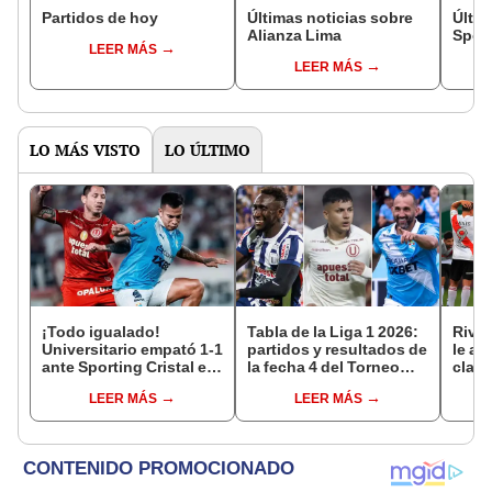
Partidos de hoy
Últimas noticias sobre
Últim
Alianza Lima
Sport
LEER MÁS
LEER MÁS
LO MÁS VISTO
LO ÚLTIMO
¡Todo igualado!
Tabla de la Liga 1 2026:
River
Universitario empató 1-1
partidos y resultados de
le al
ante Sporting Cristal en
la fecha 4 del Torneo
clasif
el estadio Monumental
Clausura y posiciones
Libe
LEER MÁS
LEER MÁS
por el Torneo Clausura
del Acumulado
de la Liga 1 2026