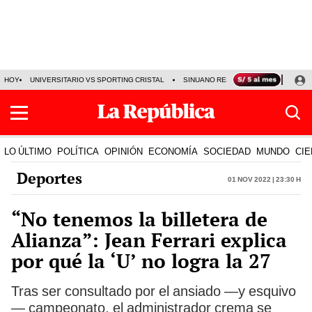
HOY
UNIVERSITARIO VS SPORTING CRISTAL
SINUANO RESULTADOS HOY
CA
LO ÚLTIMO
POLÍTICA
OPINIÓN
ECONOMÍA
SOCIEDAD
MUNDO
CIE
Deportes
01 Nov 2022 | 23:30 h
“No tenemos la billetera de
Alianza”: Jean Ferrari explica
por qué la ‘U’ no logra la 27
Tras ser consultado por el ansiado —y esquivo
— campeonato, el administrador crema se