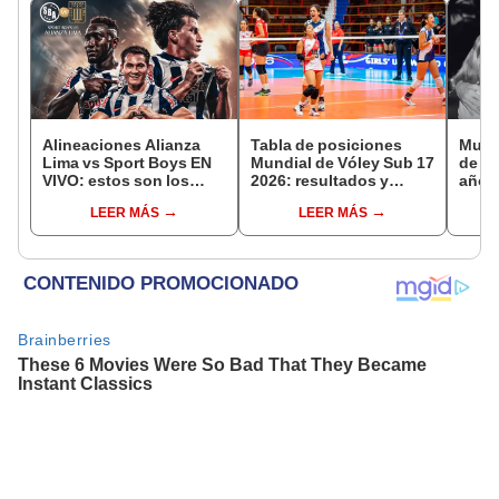
Alineaciones Alianza
Tabla de posiciones
Murió
Lima vs Sport Boys EN
Mundial de Vóley Sub 17
de Li
VIVO: estos son los
2026: resultados y
años
posibles 11 del partido
partidos de Perú en fase
comp
LEER MÁS
LEER MÁS
de hoy por el Torneo
de grupos
Clausura de la Liga 1
2026