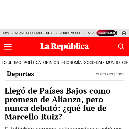
HOY
SINUANO RESULTADOS HOY
JORGE MESSI
ALIANZA LIMA VS SPORT BO
LO ÚLTIMO
POLÍTICA
OPINIÓN
ECONOMÍA
SOCIEDAD
MUNDO
CIE
Deportes
21 Oct 2022 | 0:32 h
Llegó de Países Bajos como
promesa de Alianza, pero
nunca debutó: ¿qué fue de
Marcello Ruiz?