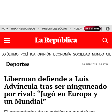
HOY
TINKA RESULTADOS
PRECIO DEL DÓLAR
7 DE AGOSTO
OLLANTA H
LO ÚLTIMO
POLÍTICA
OPINIÓN
ECONOMÍA
SOCIEDAD
MUNDO
CIE
Deportes
16 Sep 2022 | 14:17 h
Liberman defiende a Luis
Advíncula tras ser ninguneado
por rival: “Jugó en Europa y
un Mundial”