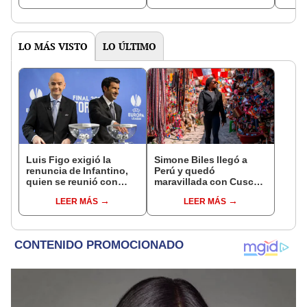
LO MÁS VISTO
LO ÚLTIMO
Luis Figo exigió la
Simone Biles llegó a
renuncia de Infantino,
Perú y quedó
quien se reunió con
maravillada con Cusco:
funcionarios de la FIFA
"Estoy encantada con
LEER MÁS
LEER MÁS
en Marruecos
lo hermoso que es este
país"