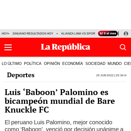
HOY
SINUANO RESULTADOS HOY
ALIANZA LIMA VS SPORT BOYS
JORGE MES
LO ÚLTIMO
POLÍTICA
OPINIÓN
ECONOMÍA
SOCIEDAD
MUNDO
CIE
Deportes
25 Jun 2022 | 20:36 h
Luis ‘Baboon’ Palomino es
bicampeón mundial de Bare
Knuckle FC
El peruano Luis Palomino, mejor conocido
como ‘Baboon’, venció por decisión unánime a