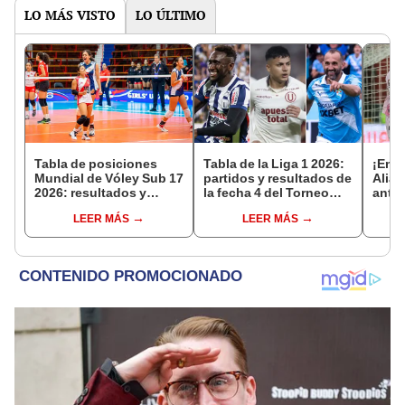
LO MÁS VISTO
LO ÚLTIMO
Tabla de posiciones
Tabla de la Liga 1 2026:
¡Empa
Mundial de Vóley Sub 17
partidos y resultados de
Alian
2026: resultados y
la fecha 4 del Torneo
ante 
partidos de Perú en fase
Clausura y posiciones
manti
LEER MÁS
LEER MÁS
de grupos
del Acumulado
lugar
Clau