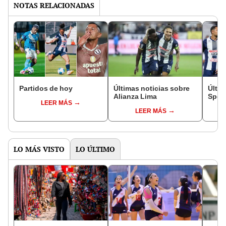
NOTAS RELACIONADAS
Partidos de hoy
Últimas noticias sobre
Últim
Alianza Lima
Sport
LEER MÁS
LEER MÁS
LO MÁS VISTO
LO ÚLTIMO