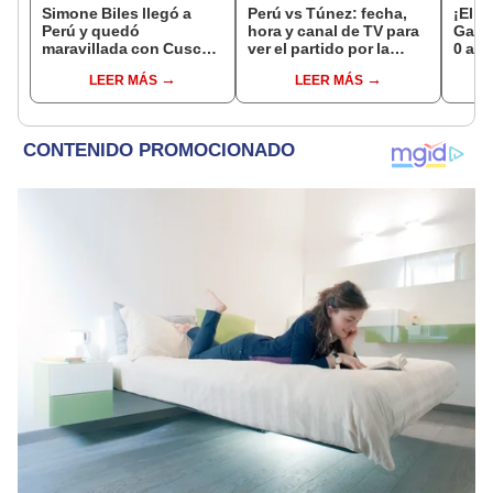
Simone Biles llegó a
Perú vs Túnez: fecha,
¡El r
Perú y quedó
hora y canal de TV para
Garro
maravillada con Cusco:
ver el partido por la
0 a D
"Estoy encantada con
fecha 1 del Mundial sub
consa
LEER MÁS
LEER MÁS
lo hermoso que es este
17 de Vóley 2026
país"