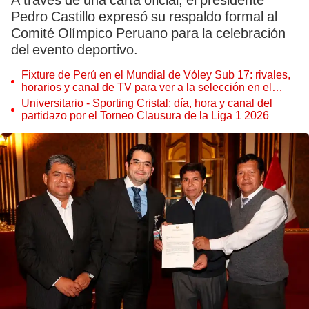
A través de una carta oficial, el presidente
Pedro Castillo expresó su respaldo formal al
Comité Olímpico Peruano para la celebración
del evento deportivo.
Fixture de Perú en el Mundial de Vóley Sub 17: rivales,
horarios y canal de TV para ver a la selección en el
torneo
Universitario - Sporting Cristal: día, hora y canal del
partidazo por el Torneo Clausura de la Liga 1 2026