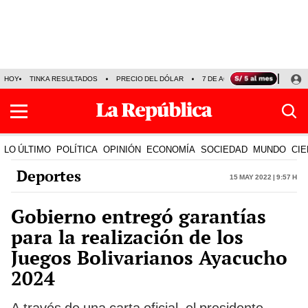
HOY
TINKA RESULTADOS
PRECIO DEL DÓLAR
7 DE AGOSTO
OLLANTA H
LO ÚLTIMO
POLÍTICA
OPINIÓN
ECONOMÍA
SOCIEDAD
MUNDO
CIE
Deportes
15 May 2022 | 9:57 h
Gobierno entregó garantías
para la realización de los
Juegos Bolivarianos Ayacucho
2024