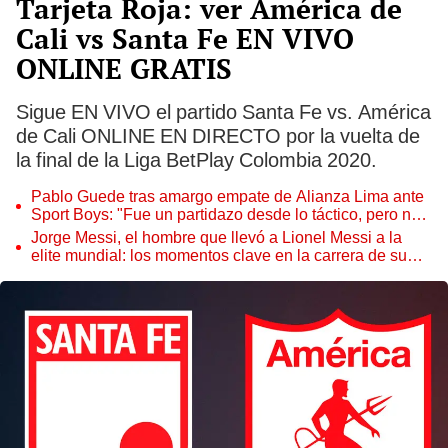
Tarjeta Roja: ver América de
Cali vs Santa Fe EN VIVO
ONLINE GRATIS
Sigue EN VIVO el partido Santa Fe vs. América
de Cali ONLINE EN DIRECTO por la vuelta de
la final de la Liga BetPlay Colombia 2020.
Pablo Guede tras amargo empate de Alianza Lima ante
Sport Boys: "Fue un partidazo desde lo táctico, pero no
jugamos bien"
Jorge Messi, el hombre que llevó a Lionel Messi a la
elite mundial: los momentos clave en la carrera de su
hijo