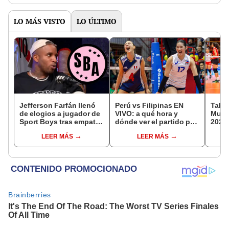
LO MÁS VISTO
LO ÚLTIMO
Jefferson Farfán llenó
Perú vs Filipinas EN
Tabla
de elogios a jugador de
VIVO: a qué hora y
Mundi
Sport Boys tras empate
dónde ver el partido por
2026:
ante Alianza Lima:
el Mundial sub 17 de
parti
LEER MÁS
LEER MÁS
"Ojalá puedas volver
Vóley 2026
de g
pronto a tu casa"