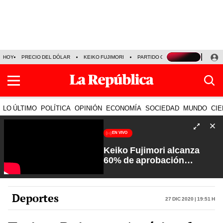
HOY
PRECIO DEL DÓLAR
KEIKO FUJIMORI
PARTIDO OBRAS
ARMONÍA 10
LO ÚLTIMO
POLÍTICA
OPINIÓN
ECONOMÍA
SOCIEDAD
MUNDO
CIE
EN VIVO
Keiko Fujimori alcanza
60% de aprobación
ciudadana | Sin Guion con
Rosa María Palacios
Deportes
27 Dic 2020 | 19:51 h