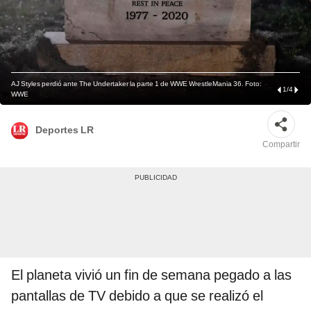
AJ Styles perdió ante The Undertaker la parte 1 de WWE WrestleMania 36. Foto:
1
/
4
WWE
Deportes LR
Compartir
El planeta vivió un fin de semana pegado a las
pantallas de TV debido a que se realizó el