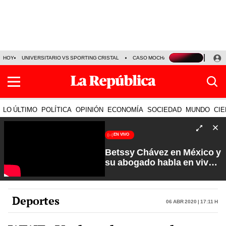
HOY
UNIVERSITARIO VS SPORTING CRISTAL
CASO MOCHASUELDOS
MIGUEL
LO ÚLTIMO
POLÍTICA
OPINIÓN
ECONOMÍA
SOCIEDAD
MUNDO
CIE
EN VIVO
Betssy Chávez en México y
su abogado habla en vivo |
Que No Se Te Olvide con
Carlos Cornejo
Deportes
06 Abr 2020 | 17:11 h