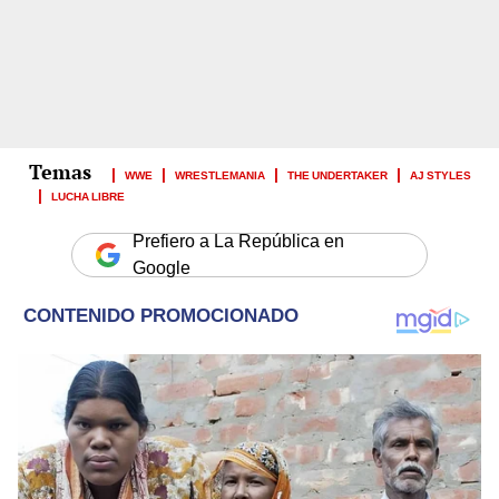
WWE
WRESTLEMANIA
THE UNDERTAKER
AJ STYLES
LUCHA LIBRE
Prefiero a La República en
Google