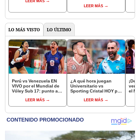
LEER MÁS
LEER MÁS
LO MÁS VISTO
LO ÚLTIMO
Perú vs Venezuela EN
¿A qué hora juegan
¡Deb
VIVO por el Mundial de
Universitario vs
venci
Vóley Sub 17: punto a
Sporting Cristal HOY por
el Mu
punto del partido
el Torneo Clausura de la
Vóle
LEER MÁS
LEER MÁS
Liga 1 2026?