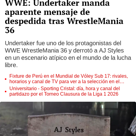
WWE: Undertaker manda
aparente mensaje de
despedida tras WrestleMania
36
Undertaker fue uno de los protagonistas del
WWE WrestleMania 36 y derrotó a AJ Styles
en un escenario atípico en el mundo de la lucha
libre.
Fixture de Perú en el Mundial de Vóley Sub 17: rivales,
horarios y canal de TV para ver a la selección en el
torneo
Universitario - Sporting Cristal: día, hora y canal del
partidazo por el Torneo Clausura de la Liga 1 2026