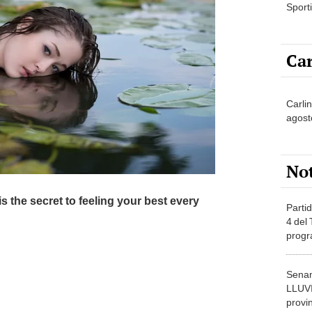
Sporti
Car
Carlin
agost
No
Partid
4 del
progr
dónde
Senam
LLUV
provi