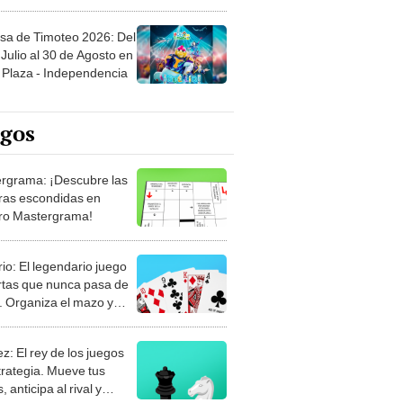
sa de Timoteo 2026: Del
Julio al 30 de Agosto en
Plaza - Independencia
egos
rgrama: ¡Descubre las
ras escondidas en
ro Mastergrama!
rio: El legendario juego
rtas que nunca pasa de
 Organiza el mazo y
stra tu habilidad.
z: El rey de los juegos
trategia. Mueve tus
, anticipa al rival y