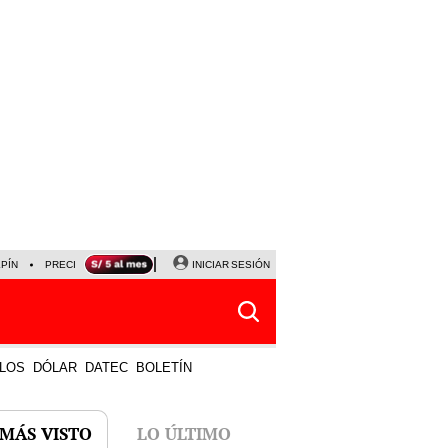
LPÍN
PRECIO DEL DÓLAR
CORTE DE LUZ
INICIAR SESIÓN
VIERNES 7 DE AGOSTO
ALBER
LOS
DÓLAR
DATEC
BOLETÍN
 MÁS VISTO
LO ÚLTIMO