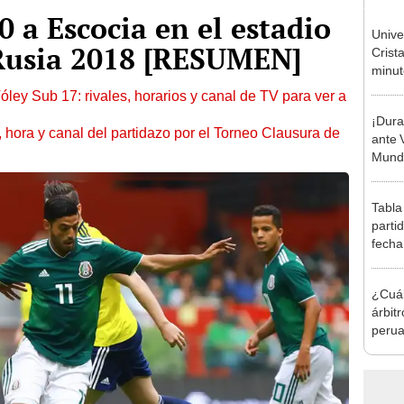
 a Escocia en el estadio
Unive
 Rusia 2018 [RESUMEN]
Crist
minuto
Torne
óley Sub 17: rivales, horarios y canal de TV para ver a
2026
¡Dura
ía, hora y canal del partidazo por el Torneo Clausura de
ante 
Mundi
Tabla
parti
fecha
posic
¿Cuál
árbitr
peru