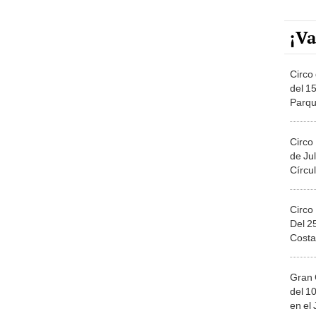
¡Va
Circo 
del 15
Parqu
Migue
Circo
de Jul
Círcul
Circo
Del 2
Costa
Gran 
del 10
en el