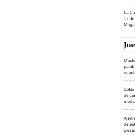
La Ca
17 de 
Mega 
Ju
Maste
palab
nuest
Solita
de ca
moda.
demue
Ajedre
de es
piezas