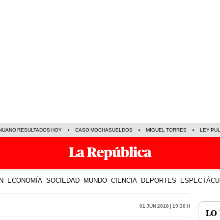
NUANO RESULTADOS HOY
CASO MOCHASUELDOS
MIGUEL TORRES
LEY PU
N
ECONOMÍA
SOCIEDAD
MUNDO
CIENCIA
DEPORTES
ESPECTÁCU
01 Jun 2018 | 19:30 h
LO