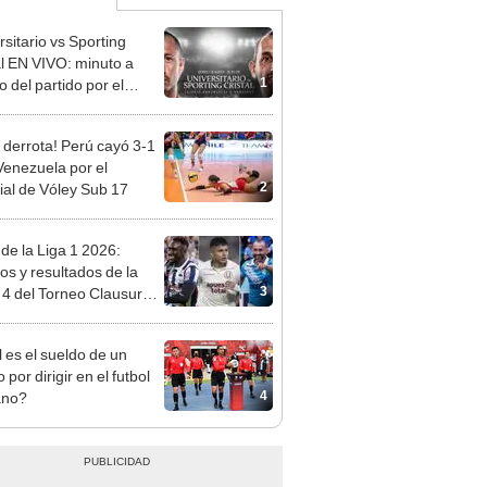
rsitario vs Sporting
al EN VIVO: minuto a
1
 del partido por el
o Clausura de la Liga 1
 derrota! Perú cayó 3-1
Venezuela por el
2
al de Vóley Sub 17
 de la Liga 1 2026:
dos y resultados de la
3
 4 del Torneo Clausura y
iones del Acumulado
 es el sueldo de un
o por dirigir en el futbol
4
ano?