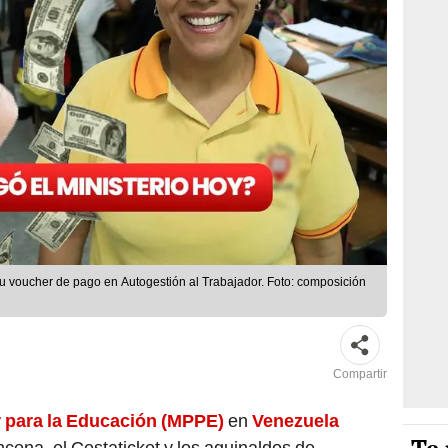
u voucher de pago en Autogestión al Trabajador. Foto: composición
Compartir
r para la Educación (MPPE)
en
Venezuela
cena, el Cestaticket y los aguinaldos de