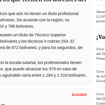
dónde
Senam
cos que aún no tienen un título profesional
LLUV
lívares. De acuerdo con la región, su
provi
20 y 788 bolívares.
oseen un título de Técnico Superior
¡Va
olívares y los técnicos II cobran 254. El
rá de 872 bolívares, y para los segundos, de
Circo 
del 15
Parqu
 la escala salarial, los profesionales tienen
Migue
es, que puede alcanzar los 379 en caso de
Circo
 su aguinaldo varía entre 1.184 y 1.516 bolívares.
de Jul
Círcul
Circo
6/11/2024
Del 2
Costa