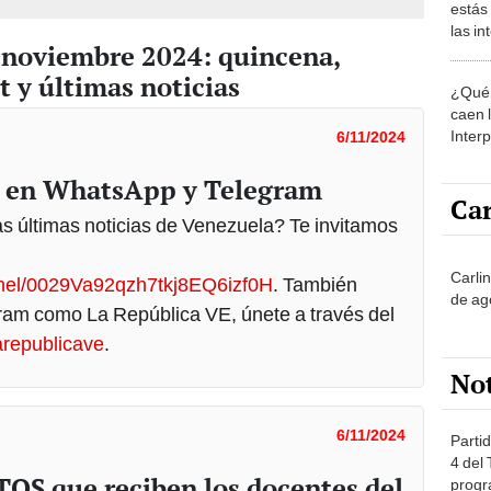
estás
las i
 noviembre 2024: quincena,
comu
t y últimas noticias
¿Qué 
caen 
Inter
6/11/2024
y pos
 en WhatsApp y Telegram
Car
las últimas noticias de Venezuela? Te invitamos
Carli
nnel/0029Va92qzh7tkj8EQ6izf0H
. También
de ag
am como La República VE, únete a través del
larepublicave
.
No
6/11/2024
Partid
4 del
OS que reciben los docentes del
progr