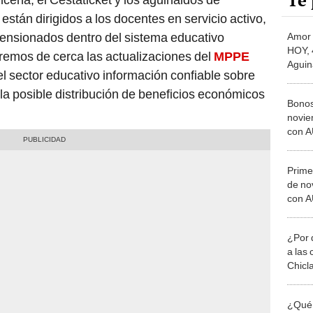
Te 
stán dirigidos a los docentes en servicio activo,
pensionados dentro del sistema educativo
Amor 
HOY, 
remos de cerca las actualizaciones del
MPPE
Agui
el sector educativo información confiable sobre
MONTO
pensi
 la posible distribución de beneficios económicos
Bonos
novi
con A
y bue
Patria
Prime
de no
con 
de PA
buena
¿Por 
a las 
Chicl
¿Qué 