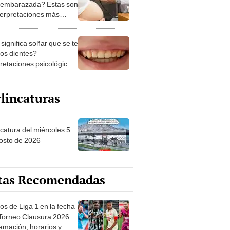
 embarazada? Estas son
nterpretaciones más
nes
significa soñar que se te
los dientes?
pretaciones psicológicas
ibles explicaciones
lincaturas
ncatura del miércoles 5
osto de 2026
tas Recomendadas
os de Liga 1 en la fecha
 Torneo Clausura 2026:
amación, horarios y