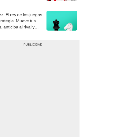
stra tu habilidad.
z: El rey de los juegos
trategia. Mueve tus
, anticipa al rival y
gue el jaque mate.