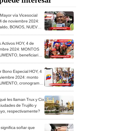
puede interesar
Mayor vía Vicesocial
4 de noviembre 2024:
naldo, BONOS, NUEVOS
S y lista de
onados
 Activos HOY, 4 de
embre 2024: MONTOS
UMENTO, beneficiarios
nas noticias del sistema
r Bono Especial HOY, 4
viembre 2024: monto
AUMENTO, cronograma
GO, quiénes cobran y
s noticias
qué les llaman Trux y Cix
ciudades de Trujillo y
ayo, respectivamente?
significa soñar que