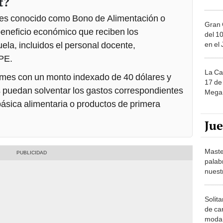
t?
n es conocido como Bono de Alimentación o
Gran 
beneficio económico que reciben los
del 10
ela, incluidos el personal docente,
en el
PPE.
La Ca
 mes con un monto indexado de 40 dólares y
17 de 
os puedan solventar los gastos correspondientes
Mega 
 básica alimentaria o productos de primera
Ju
Maste
palab
nuest
Solita
de ca
moda.