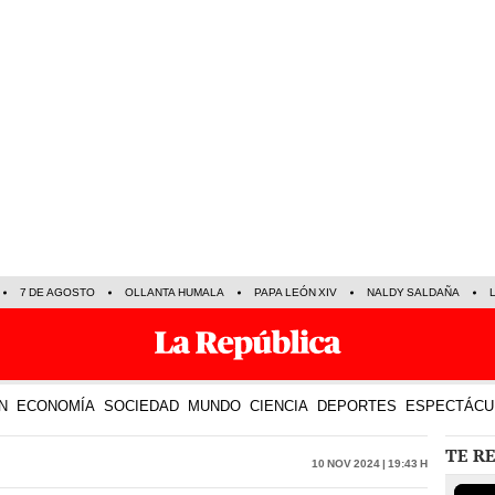
7 DE AGOSTO
OLLANTA HUMALA
PAPA LEÓN XIV
NALDY SALDAÑA
N
ECONOMÍA
SOCIEDAD
MUNDO
CIENCIA
DEPORTES
ESPECTÁCU
TE R
10 Nov 2024 | 19:43 h