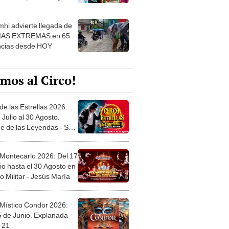
 ver
hi advierte llegada de
IAS EXTREMAS en 65
ncias desde HOY
mos al Circo!
de las Estrellas 2026:
 Julio al 30 Agosto.
e de las Leyendas - San
l
 Montecarlo 2026: Del 17
io hasta el 30 Agosto en
o Militar - Jesús María
 Místico Condor 2026:
5 de Junio. Explanada
 21