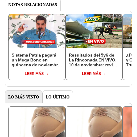
NOTAS RELACIONADAS
Sistema Patria pagará
Resultados del 5y6 de
¿Por 
un Mega Bono en
La Rinconada EN VIVO,
y Cix
quincena de noviembre
10 de noviembre: revisa
Truji
2024: revisa el monto,
los ganadores, inscritos
resp
LEER MÁS
LEER MÁS
beneficiarios y cómo
y retirados vía INH TV
cobrar el subsidio
LO MÁS VISTO
LO ÚLTIMO