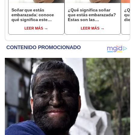
Soñar que estás
¿Qué significa soñar
¿Qué 
embarazada: conoce
que estás embarazada?
que s
qué significa este
Estas son las
dient
interesante sueño
interpretaciones más
pres
LEER MÁS
LEER MÁS
comunes