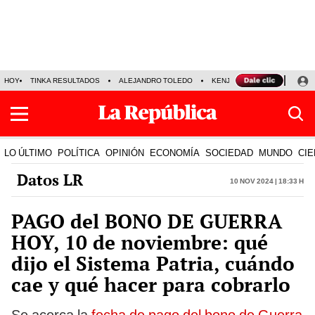
HOY
TINKA RESULTADOS
ALEJANDRO TOLEDO
KENJI FUJIMORI
PRECIO
LO ÚLTIMO
POLÍTICA
OPINIÓN
ECONOMÍA
SOCIEDAD
MUNDO
CIE
Datos LR
10 Nov 2024 | 18:33 h
PAGO del BONO DE GUERRA
HOY, 10 de noviembre: qué
dijo el Sistema Patria, cuándo
cae y qué hacer para cobrarlo