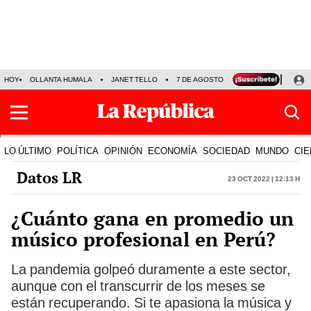
HOY
OLLANTA HUMALA
JANET TELLO
7 DE AGOSTO
TINKA RESULTADOS
LO ÚLTIMO
POLÍTICA
OPINIÓN
ECONOMÍA
SOCIEDAD
MUNDO
CIE
Datos LR
23 Oct 2022 | 12:13 h
¿Cuánto gana en promedio un
músico profesional en Perú?
La pandemia golpeó duramente a este sector,
aunque con el transcurrir de los meses se
están recuperando. Si te apasiona la música y