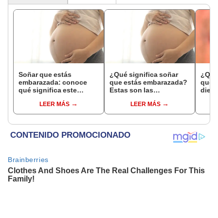
Soñar que estás
¿Qué significa soñar
¿Qué 
embarazada: conoce
que estás embarazada?
que s
qué significa este
Estas son las
dient
interesante sueño
interpretaciones más
pres
LEER MÁS
LEER MÁS
comunes