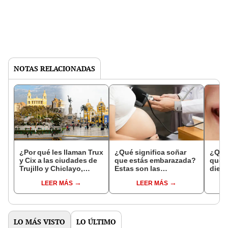
NOTAS RELACIONADAS
¿Por qué les llaman Trux
¿Qué significa soñar
¿Qué 
y Cix a las ciudades de
que estás embarazada?
que s
Trujillo y Chiclayo,
Estas son las
dien
respectivamente?
interpretaciones más
Inter
LEER MÁS
LEER MÁS
comunes
psico
expl
LO MÁS VISTO
LO ÚLTIMO