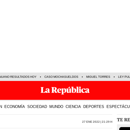
NUANO RESULTADOS HOY
CASO MOCHASUELDOS
MIGUEL TORRES
LEY PU
N
ECONOMÍA
SOCIEDAD
MUNDO
CIENCIA
DEPORTES
ESPECTÁCU
TE R
27 Ene 2022 | 21:29 h