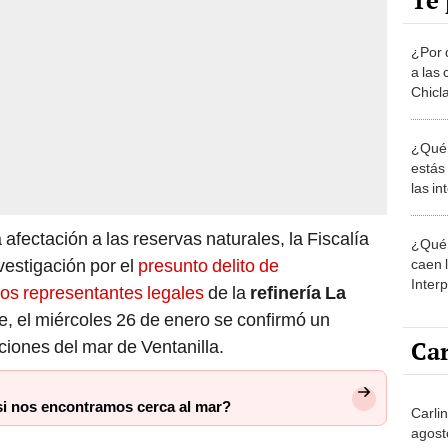
Te 
¿Por 
a las 
Chicl
¿Qué 
estás
las i
comu
 afectación a las reservas naturales, la Fiscalía
¿Qué 
nvestigación por el
presunto delito de
caen 
Inter
los representantes legales
de la
refinería La
y pos
e, el miércoles 26 de enero se confirmó un
Car
iones del mar de Ventanilla.
si nos encontramos cerca al mar?
Carli
agost