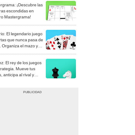
rgrama: ¡Descubre las
ras escondidas en
ro Mastergrama!
rio: El legendario juego
rtas que nunca pasa de
 Organiza el mazo y
stra tu habilidad.
z: El rey de los juegos
trategia. Mueve tus
, anticipa al rival y
gue el jaque mate.