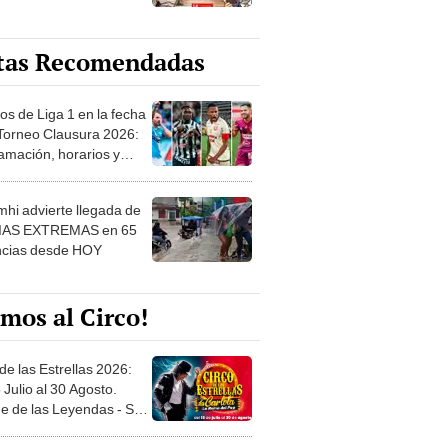
tas Recomendadas
os de Liga 1 en la fecha
 Torneo Clausura 2026:
amación, horarios y
 ver
hi advierte llegada de
IAS EXTREMAS en 65
ncias desde HOY
mos al Circo!
de las Estrellas 2026:
 Julio al 30 Agosto.
e de las Leyendas - San
l