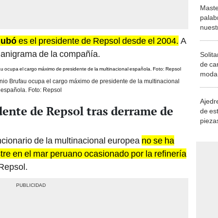
Maste
palab
nuest
iubó
es el presidente de Repsol desde el 2004.
A
ganigrama de la compañía.
Solita
de ca
moda.
io Brufau ocupa el cargo máximo de presidente de la multinacional
demue
española. Foto: Repsol
Ajedre
dente de Repsol tras derrame de
de es
piezas
consi
cionario de la multinacional europea
no se ha
tre en el mar peruano ocasionado por la refinería
 Repsol.