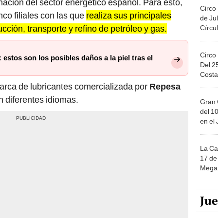
ación del sector energético español. Para esto,
Circo
co filiales con las que
realiza sus principales
de Jul
cción, transporte y refino de petróleo y gas.
Círcul
Circo
 estos son los posibles daños a la piel tras el
Del 2
Costa
arca de lubricantes comercializada por
Repesa
n diferentes idiomas.
Gran 
del 10
en el
La Ca
17 de 
Mega 
Ju