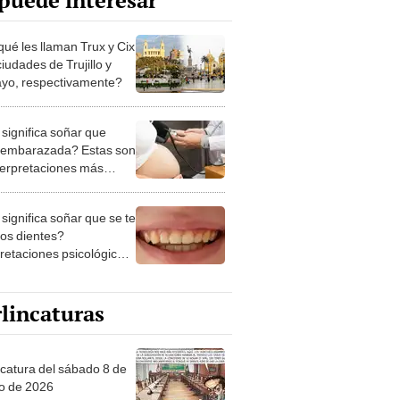
puede interesar
qué les llaman Trux y Cix
ciudades de Trujillo y
ayo, respectivamente?
significa soñar que
 embarazada? Estas son
nterpretaciones más
nes
significa soñar que se te
los dientes?
pretaciones psicológicas
ibles explicaciones
lincaturas
ncatura del sábado 8 de
o de 2026