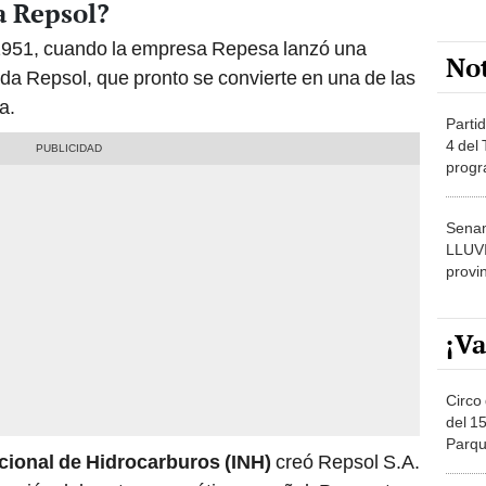
a Repsol?
n 1951, cuando la empresa Repesa lanzó una
No
da Repsol, que pronto se convierte en una de las
a.
Partid
4 del
progr
dónde
Senam
LLUV
provi
¡Va
Circo 
del 15
Parqu
acional de Hidrocarburos (INH)
creó Repsol S.A.
Migue