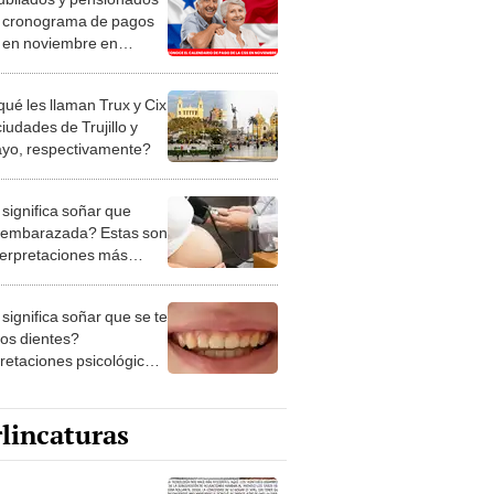
al en noviembre en
má
qué les llaman Trux y Cix
ciudades de Trujillo y
ayo, respectivamente?
significa soñar que
 embarazada? Estas son
nterpretaciones más
nes
significa soñar que se te
los dientes?
pretaciones psicológicas
ibles explicaciones
lincaturas
ncatura del sábado 8 de