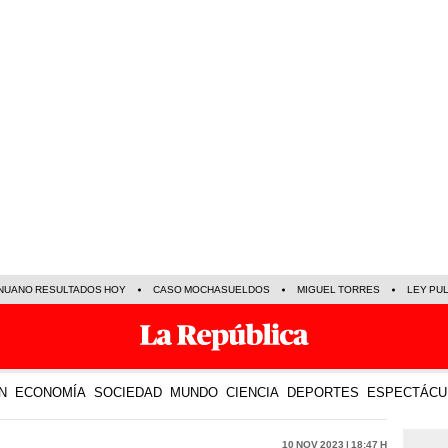
NUANO RESULTADOS HOY
CASO MOCHASUELDOS
MIGUEL TORRES
LEY PU
N
ECONOMÍA
SOCIEDAD
MUNDO
CIENCIA
DEPORTES
ESPECTÁCU
10 Nov 2023 | 18:47 h