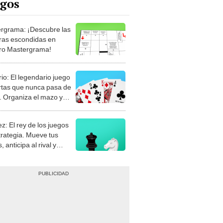
rgrama: ¡Descubre las
ras escondidas en
ro Mastergrama!
rio: El legendario juego
rtas que nunca pasa de
 Organiza el mazo y
stra tu habilidad.
z: El rey de los juegos
trategia. Mueve tus
, anticipa al rival y
gue el jaque mate.