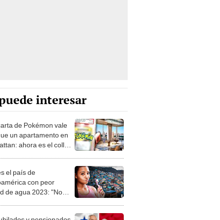
puede interesar
carta de Pokémon vale
ue un apartamento en
ttan: ahora es el collar
 influencer
s el país de
oamérica con peor
ad de agua 2023: "No
ni cepillarte los dientes"
ubilados y pensionados
 cronograma de pagos