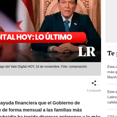
Te 
Esta 
pago del Vale Digital HOY, 10 de noviembre. Foto: composición
más q
Manha
de un
Compartir
Este e
Latin
calid
ayuda financiera que el Gobierno de
debes 
ce de forma mensual a las familias más
subsidio ha tenido diversas prórrogas y la más
CSS j
2023: