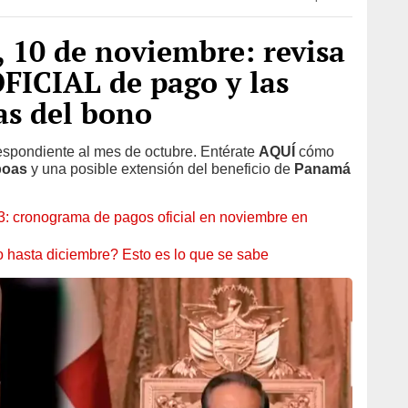
, 10 de noviembre: revisa
FICIAL de pago y las
as del bono
espondiente al mes de octubre. Entérate
AQUÍ
cómo
boas
y una posible extensión del beneficio de
Panamá
: cronograma de pagos oficial en noviembre en
o hasta diciembre? Esto es lo que se sabe