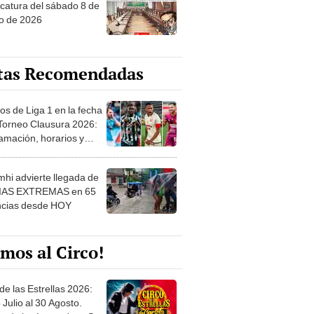
o de 2026
tas Recomendadas
os de Liga 1 en la fecha
 Torneo Clausura 2026:
amación, horarios y
 ver
hi advierte llegada de
IAS EXTREMAS en 65
ncias desde HOY
mos al Circo!
de las Estrellas 2026:
 Julio al 30 Agosto.
e de las Leyendas - San
l