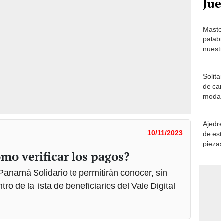
Maste
palab
nuest
Solita
de ca
moda.
demue
Ajedre
10/11/2023
de es
piezas
ómo verificar los pagos?
consi
 Panamá Solidario te permitirán conocer, sin
tro de la lista de beneficiarios del Vale Digital