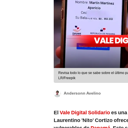
Revisa todo lo que se sabe sobre el último 
LR/Freepik
Andersonn Avelino
El
Vale Digital Solidario
es una 
Laurentino 'Nito' Cortizo ofre
vulnerables de
Panamá
. Este 