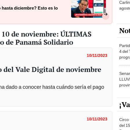
o hasta diciembre? Esto es lo
agost
No
, 10 de noviembre: ÚLTIMAS
o de Panamá Solidario
Partid
4 del
10/11/2023
progr
dónde
o del Vale Digital de noviembre
Senam
LLUV
provi
 ha dado a conocer hasta cuándo sería el pago
¡Va
10/11/2023
Circo 
del 15
re 2023: ¿quiénes serán los
Parqu
Migue