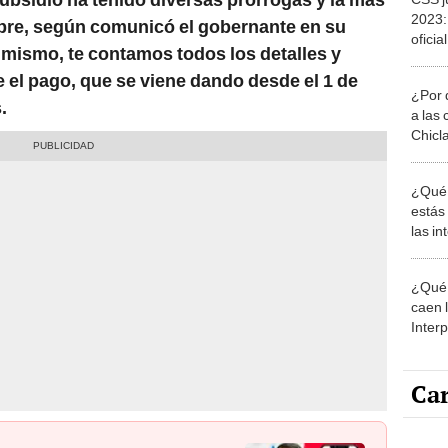
ubre, según comunicó el gobernante en su
ofici
imismo, te contamos todos los detalles y
Pana
te el pago, que se viene dando desde el 1 de
¿Por 
.
a las 
Chicl
¿Qué 
estás
las i
comu
¿Qué 
caen 
Inter
y pos
Car
Carli