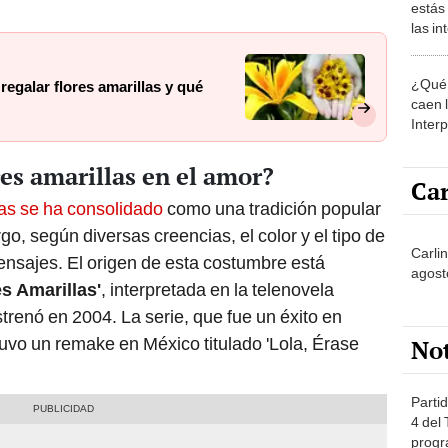
estás
las i
comu
¿Qué 
regalar flores amarillas y qué
caen 
Inter
y pos
res amarillas en el amor?
Car
las se ha consolidado
como una tradición popular
o, según diversas creencias, el color y el tipo de
Carlin
mensajes. El origen de esta costumbre está
agost
es Amarillas'
, interpretada en la telenovela
strenó en 2004. La serie, que fue un éxito en
tuvo un remake en México titulado 'Lola, Érase
No
Partid
4 del
progr