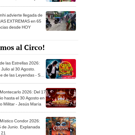
 ver
hi advierte llegada de
IAS EXTREMAS en 65
ncias desde HOY
mos al Circo!
de las Estrellas 2026:
 Julio al 30 Agosto.
e de las Leyendas - San
l
 Montecarlo 2026: Del 17
io hasta el 30 Agosto en
o Militar - Jesús María
 Místico Condor 2026:
5 de Junio. Explanada
 21