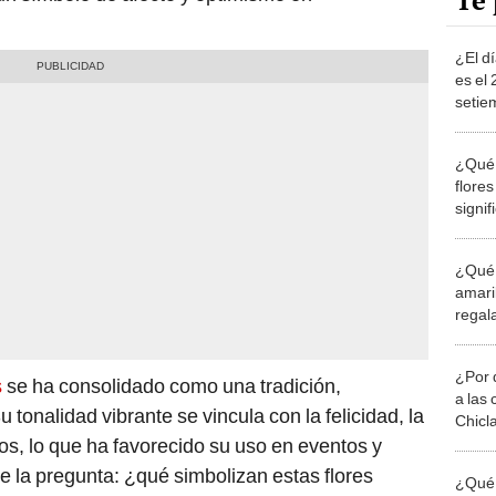
Te 
¿El dí
es el
setie
oficia
¿Qué 
flores
signi
¿Qué 
amaril
regal
¿Por 
s
se ha consolidado como una tradición,
a las 
Su tonalidad vibrante se vincula con la felicidad, la
Chicl
clos, lo que ha favorecido su uso en eventos y
e la pregunta: ¿qué simbolizan estas flores
¿Qué 