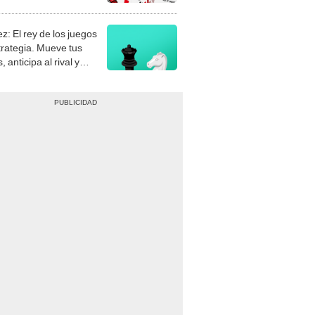
stra tu habilidad.
z: El rey de los juegos
trategia. Mueve tus
, anticipa al rival y
gue el jaque mate.