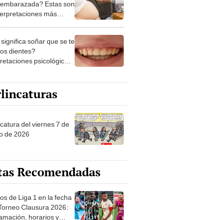
 embarazada? Estas son
nterpretaciones más
nes
significa soñar que se te
los dientes?
pretaciones psicológicas
ibles explicaciones
lincaturas
catura del viernes 7 de
o de 2026
tas Recomendadas
os de Liga 1 en la fecha
 Torneo Clausura 2026:
amación, horarios y