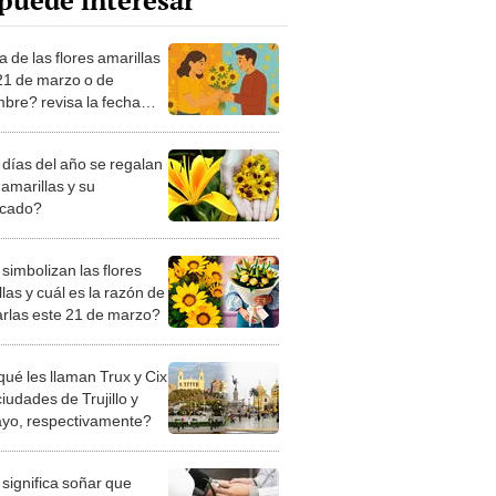
puede interesar
a de las flores amarillas
 21 de marzo o de
mbre? revisa la fecha
l y por qué se celebra
días del año se regalan
 amarillas y su
ficado?
simbolizan las flores
las y cuál es la razón de
arlas este 21 de marzo?
qué les llaman Trux y Cix
ciudades de Trujillo y
ayo, respectivamente?
significa soñar que