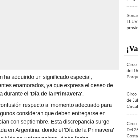
dónde
Senam
LLUV
provi
¡Va
Circo 
del 15
n ha adquirido un significado especial,
Parqu
Migue
entes enamorados, ya que expresa el deseo de
ja durante el
'Día de la Primavera'
.
Circo
de Jul
 confusión respecto al momento adecuado para
Círcul
 algunos consideran que deben entregarse en
cian con septiembre. Esta discrepancia surge
Circo
ada en Argentina, donde el 'Día de la Primavera'
Del 2
Costa