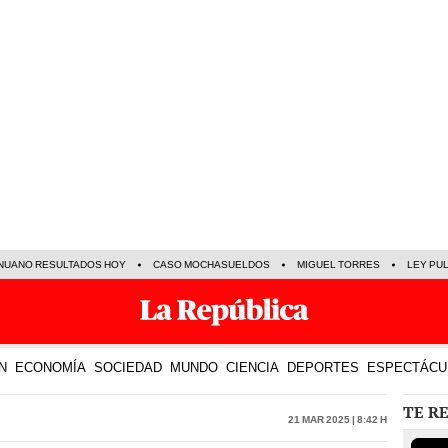
NUANO RESULTADOS HOY
CASO MOCHASUELDOS
MIGUEL TORRES
LEY PU
N
ECONOMÍA
SOCIEDAD
MUNDO
CIENCIA
DEPORTES
ESPECTÁCU
TE R
21 Mar 2025 | 8:42 h