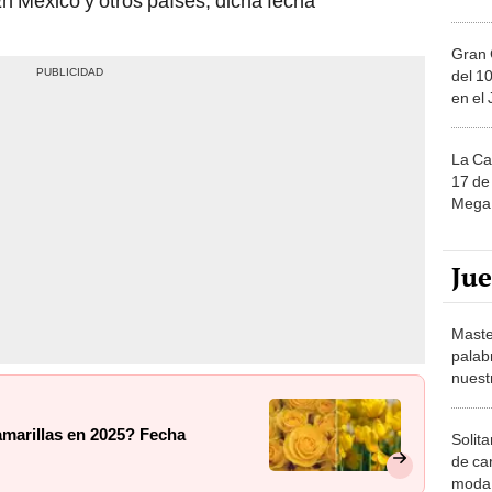
En México y otros países, dicha fecha
Gran 
del 10
en el
La Ca
17 de 
Mega 
Ju
Maste
palab
nuest
amarillas en 2025? Fecha
Solita
de ca
moda.