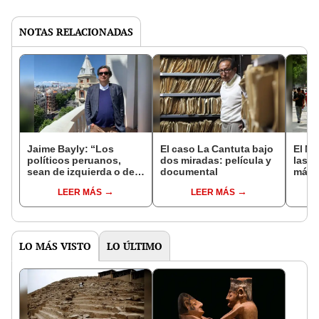
NOTAS RELACIONADAS
Jaime Bayly: “Los
El caso La Cantuta bajo
El Mu
políticos peruanos,
dos miradas: película y
las e
sean de izquierda o de
documental
más a
derecha, siempre
por 
LEER MÁS
LEER MÁS
encuentran la manera
Sánc
de decepcionarte”
LO MÁS VISTO
LO ÚLTIMO