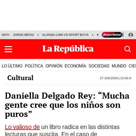
HOY
JORGE MESSI
ALIANZA LIMA VS SPORT BOYS
KENJI FUJIMORI
PRE
LO ÚLTIMO
POLÍTICA
OPINIÓN
ECONOMÍA
SOCIEDAD
MUNDO
CIE
Cultural
27 Jun 2026 | 15:00 h
Daniella Delgado Rey: “Mucha
gente cree que los niños son
puros”
Lo valioso de
un libro radica en las distintas
lecturas que suscita. En el caso de