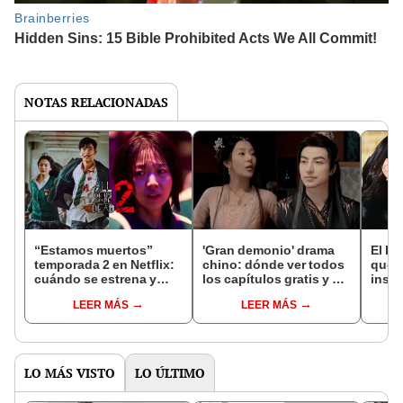
NOTAS RELACIONADAS
“Estamos muertos”
'Gran demonio' drama
El k-
temporada 2 en Netflix:
chino: dónde ver todos
que 
cuándo se estrena y
los capítulos gratis y en
inspi
avances de la
subespañol
de am
LEER MÁS
LEER MÁS
temporada
de S
LO MÁS VISTO
LO ÚLTIMO