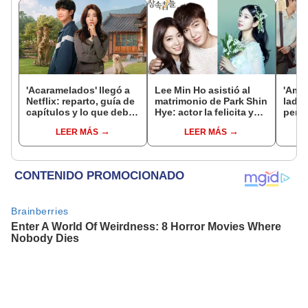
'Acaramelados' llegó a
Lee Min Ho asistió al
'Amor
Netflix: reparto, guía de
matrimonio de Park Shin
lado'
capítulos y lo que debes
Hye: actor la felicita y
perso
saber de la nueva serie
recuerda a The heirs
más v
LEER MÁS
LEER MÁS
coreana