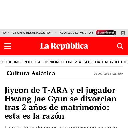
HOY
SINUANO RESULTADOS HOY
ALIANZA LIMA VS SPORT BOYS
JORGE MES
LO ÚLTIMO
POLÍTICA
OPINIÓN
ECONOMÍA
SOCIEDAD
MUNDO
CIE
Cultura Asiática
05 Oct 2024 | 21:45 h
Jiyeon de T-ARA y el jugador
Hwang Jae Gyun se divorcian
tras 2 años de matrimonio:
esta es la razón