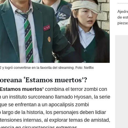
demue
Ajedre
de es
piezas
consi
y logró convertirse en la favorita del streaming. Foto: Netflix
 coreana ‘Estamos muertos’?
‘Estamos muertos’
combina el terror zombi con
 un instituto surcoreano llamado Hyosan, la serie
que se enfrentan a un apocalipsis zombi
largo de la historia, los personajes deben lidiar
tensiones internas, al explorar temas de amistad,
vivencia en circunstancias extremas.