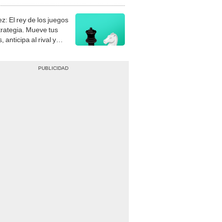
stra tu habilidad.
z: El rey de los juegos
trategia. Mueve tus
, anticipa al rival y
gue el jaque mate.