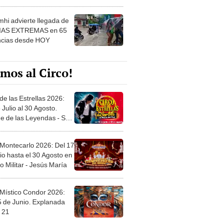
 ver
hi advierte llegada de
IAS EXTREMAS en 65
ncias desde HOY
mos al Circo!
de las Estrellas 2026:
 Julio al 30 Agosto.
e de las Leyendas - San
l
 Montecarlo 2026: Del 17
io hasta el 30 Agosto en
o Militar - Jesús María
 Místico Condor 2026:
5 de Junio. Explanada
 21