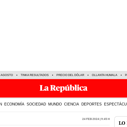
E AGOSTO
TINKA RESULTADOS
PRECIO DEL DÓLAR
OLLANTA HUMALA
P
N
ECONOMÍA
SOCIEDAD
MUNDO
CIENCIA
DEPORTES
ESPECTÁCU
24 Feb 2024 | 9:45 h
LO