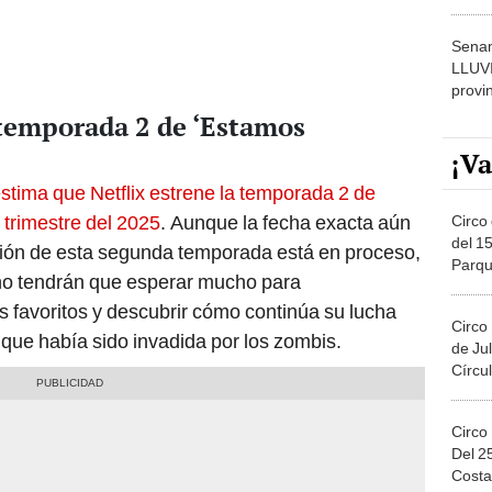
dónde
Senam
LLUV
provi
 temporada 2 de ‘Estamos
¡Va
stima que Netflix estrene la temporada 2 de
 trimestre del 2025
. Aunque la fecha exacta aún
Circo 
del 15
ción de esta segunda temporada está en proceso,
Parqu
 no tendrán que esperar mucho para
Migue
 favoritos y descubrir cómo continúa su lucha
Circo
 que había sido invadida por los zombis.
de Jul
Círcul
Circo
Del 2
Costa