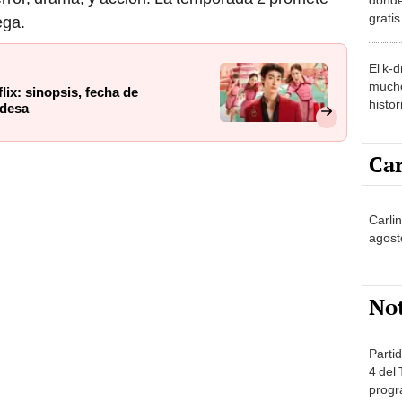
grati
ega.
El k-
mucho
flix: sinopsis, fecha de
histor
ndesa
hered
Car
Carli
agost
No
Partid
4 del
progr