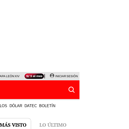
APA LEÓN XIV
NALDY SALDAÑA
INICIAR SESIÓN
LA BELLA LUZ
MAGALY MEDINA
HORÓS
LOS
DÓLAR
DATEC
BOLETÍN
 MÁS VISTO
LO ÚLTIMO