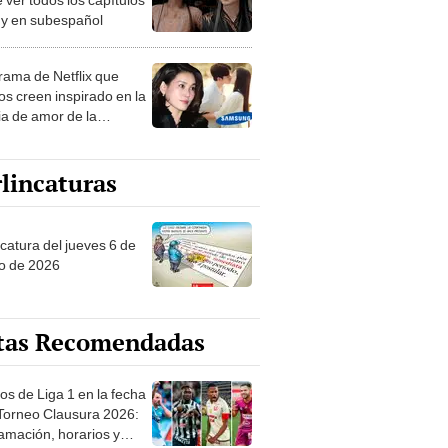
s y en subespañol
drama de Netflix que
s creen inspirado en la
ia de amor de la
era de Samsung
lincaturas
ncatura del jueves 6 de
o de 2026
tas Recomendadas
os de Liga 1 en la fecha
 Torneo Clausura 2026:
amación, horarios y