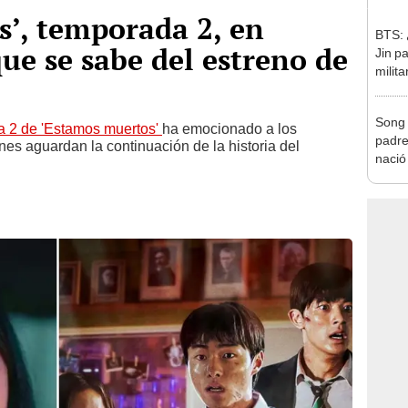
’, temporada 2, en
BTS: 
que se sabe del estreno de
Jin pa
milit
Song 
a 2 de 'Estamos muertos'
ha emocionado a los
padre
nes aguardan la continuación de la historia del
nació
actor