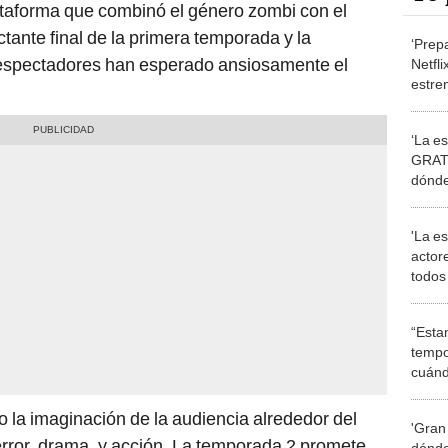
ataforma que combinó el género zombi con el
tante final de la primera temporada y la
‘Prepa
 espectadores han esperado ansiosamente el
Netfli
estren
taila
‘La e
GRAT
dónde
de la 
'La e
actor
todos
chin
“Esta
tempo
cuánd
de la
 la imaginación de la audiencia alrededor del
'Gran
rror, drama, y acción. La temporada 2 promete
dónde