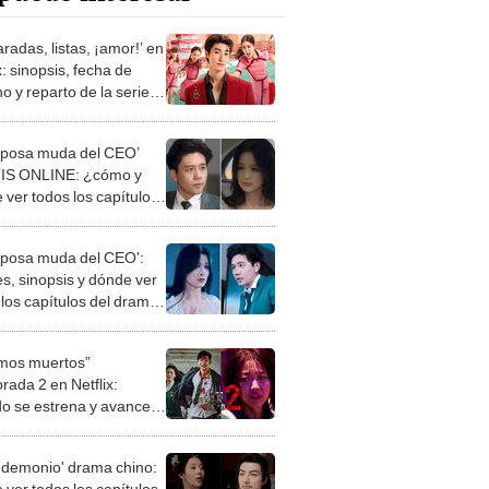
radas, listas, ¡amor!’ en
x: sinopsis, fecha de
o y reparto de la serie
ndesa
sposa muda del CEO’
IS ONLINE: ¿cómo y
 ver todos los capítulos
serie china viral?
sposa muda del CEO':
es, sinopsis y dónde ver
 los capítulos del drama
o ONLINE GRATIS
mos muertos”
rada 2 en Netflix:
o se estrena y avances
 temporada
 demonio' drama chino:
 ver todos los capítulos