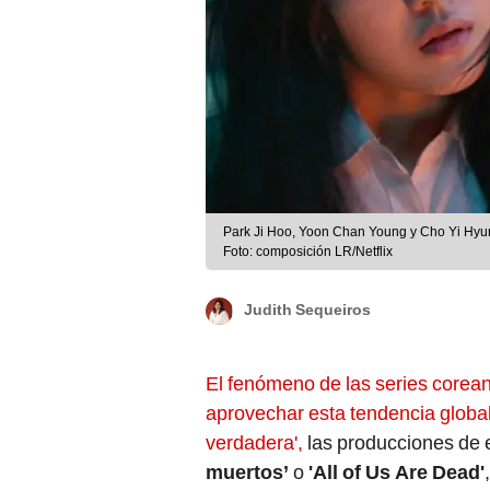
Park Ji Hoo, Yoon Chan Young y Cho Yi Hyun 
Foto: composición LR/Netflix
Judith Sequeiros
El fenómeno de las series corean
aprovechar esta tendencia global
verdadera',
las producciones de 
muertos’
o
'All of Us Are Dead'
,