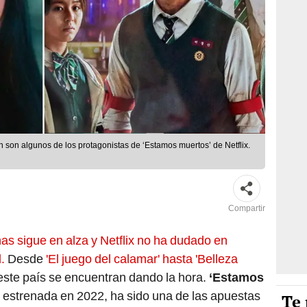
son algunos de los protagonistas de ‘Estamos muertos’ de Netflix.
Compartir
as sigue en alza y Netflix no ha dudado en
.
Desde
'El juego del calamar' hasta 'Belleza
este país se encuentran dando la hora.
‘Estamos
estrenada en 2022,
ha sido una de las apuestas
Te 