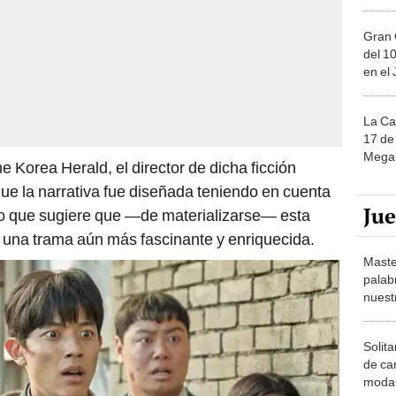
Gran 
del 10
en el
La Ca
17 de 
Mega 
 Korea Herald, el director de dicha ficción
que la narrativa fue diseñada teniendo en cuenta
Ju
o que sugiere que —de materializarse— esta
 una trama aún más fascinante y enriquecida.
Maste
palab
nuest
Solita
de ca
moda.