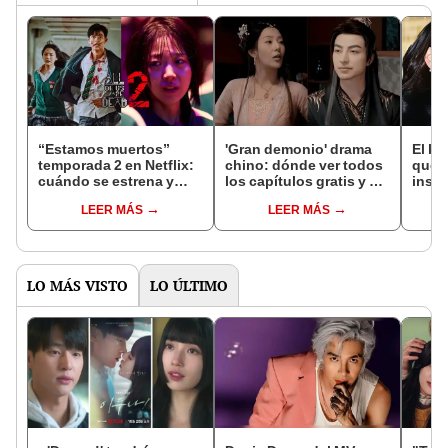
“Estamos muertos”
'Gran demonio' drama
El k-
temporada 2 en Netflix:
chino: dónde ver todos
que 
cuándo se estrena y
los capítulos gratis y en
inspi
avances de la
subespañol
de am
LEER MÁS
LEER MÁS
temporada
de S
LO MÁS VISTO
LO ÚLTIMO