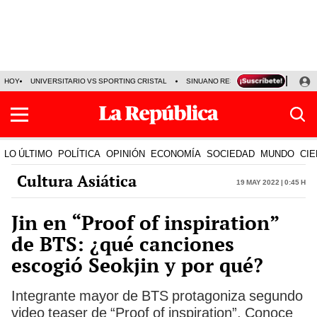
HOY
UNIVERSITARIO VS SPORTING CRISTAL
SINUANO RESULTADOS HOY
CA
LO ÚLTIMO
POLÍTICA
OPINIÓN
ECONOMÍA
SOCIEDAD
MUNDO
CIE
Cultura Asiática
19 May 2022 | 0:45 h
Jin en “Proof of inspiration”
de BTS: ¿qué canciones
escogió Seokjin y por qué?
Integrante mayor de BTS protagoniza segundo
video teaser de “Proof of inspiration”. Conoce