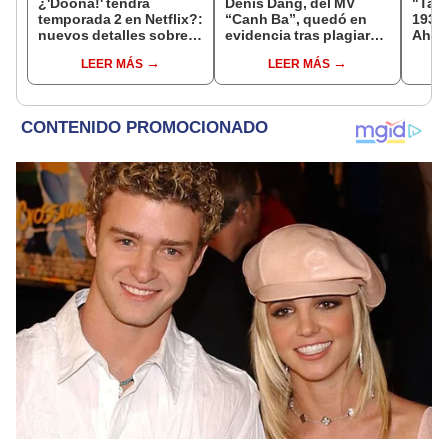
¿'Doona!' tendrá
Denis Dang, del MV
"Tale
temporada 2 en Netflix?:
“Canh Ba”, quedó en
1938"
nuevos detalles sobre la
evidencia tras plagiar
Ah f
serie coreana de Suzy y
trabajo de artista ruso
Kim 
LEER MÁS
LEER MÁS
Yang Se Jong