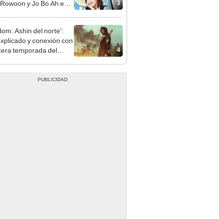
3
 Rowoon y Jo Bo Ah en
a real?
dom: Ashin del norte’:
 explicado y conexión con
4
rcera temporada del
a