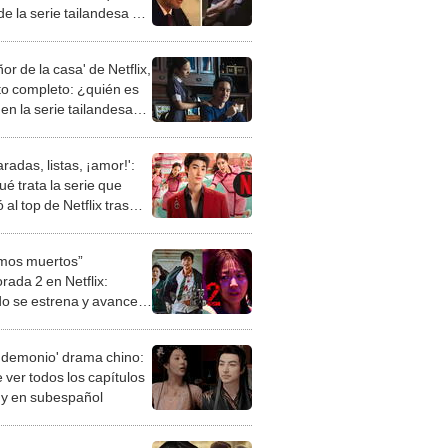
e la serie tailandesa en
x
ñor de la casa' de Netflix,
to completo: ¿quién es
en la serie tailandesa
s top?
radas, listas, ¡amor!':
é trata la serie que
 al top de Netflix tras
 de su estreno?
mos muertos”
rada 2 en Netflix:
o se estrena y avances
 temporada
 demonio' drama chino:
 ver todos los capítulos
s y en subespañol