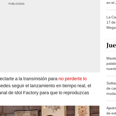
en el
La Ca
17 de 
Mega 
Ju
Maste
palab
nuest
ctarte a la transmisión para
no perderte lo
Solita
uedes seguir el lanzamiento en tiempo real, el
de ca
anal de Idol Factory para que lo reproduzcas
moda.
demue
Ajedre
de es