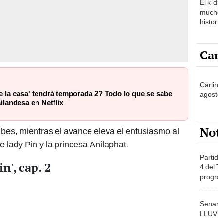
El k-
mucho
histor
hered
Car
Carlin
e la casa' tendrá temporada 2? Todo lo que se sabe
agost
ailandesa en Netflix
No
ubes, mientras el avance eleva el entusiasmo al
e lady Pin y la princesa Anilaphat.
Partid
n', cap. 2
4 del
progr
dónde
Senam
LLUV