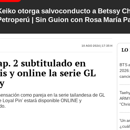
Keiko otorga salvoconducto a Betssy C
Petroperú | Sin Guion con Rosa María P
10 Ago 2024 | 17:35 h
LO
ap. 2 subtitulado en
BTS a
is y online la serie GL
2026:
canci
y
que s
Taehy
ensación como pareja en la serie tailandesa de GL
ARMY 
he Loyal Pin' estará disponible ONLINE y
“Chri
do.
virali
'Un a
¿cuál