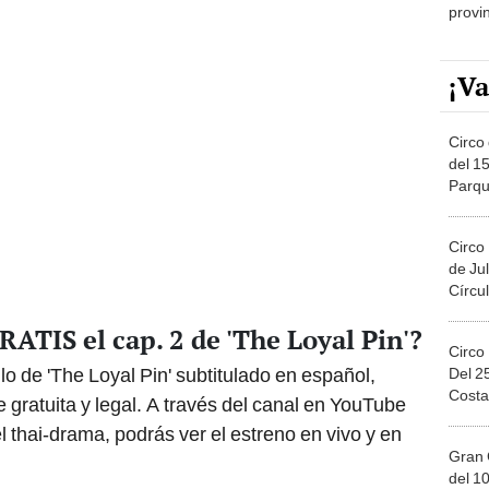
provi
¡Va
Circo 
del 15
Parqu
Migue
Circo
de Jul
Círcul
TIS el cap. 2 de 'The Loyal Pin'?
Circo
lo de 'The Loyal Pin' subtitulado en español,
Del 2
Costa
gratuita y legal. A través del canal en YouTube
el thai-drama, podrás ver el estreno en vivo y en
Gran 
del 10