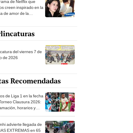
drama de Netflix que
s creen inspirado en la
ia de amor de la
era de Samsung
lincaturas
catura del viernes 7 de
o de 2026
tas Recomendadas
os de Liga 1 en la fecha
 Torneo Clausura 2026:
amación, horarios y
 ver
hi advierte llegada de
IAS EXTREMAS en 65