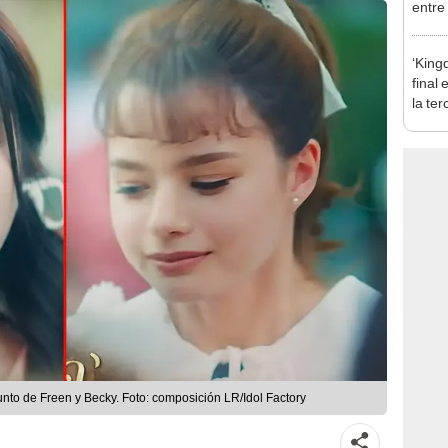
entre
la vid
‘King
final
la te
dram
junto de Freen y Becky. Foto: composición LR/Idol Factory