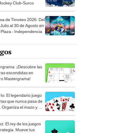
 Jockey Club-Surco
sa de Timoteo 2026: Del
Julio al 30 de Agosto en
Plaza - Independencia
egos
rgrama: ¡Descubre las
ras escondidas en
ro Mastergrama!
rio: El legendario juego
rtas que nunca pasa de
 Organiza el mazo y
stra tu habilidad.
z: El rey de los juegos
trategia. Mueve tus