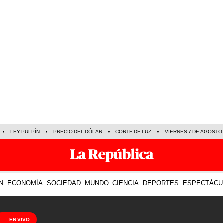
LEY PULPÍN
PRECIO DEL DÓLAR
CORTE DE LUZ
VIERNES 7 DE AGOSTO
N
ECONOMÍA
SOCIEDAD
MUNDO
CIENCIA
DEPORTES
ESPECTÁCU
EN VIVO