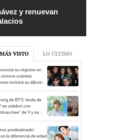
hávez y renuevan
alacios
 MÁS VISTO
LO ÚLTIMO
nuncia su regreso en
 conoce cuántas
1
ones incluirá su álbum
e lanzará en marzo
ung de BTS: boda de
se celebró con
2
stmas tree” de V y se
za en TikTok
mor predestinado':
 es la diferencia de edad