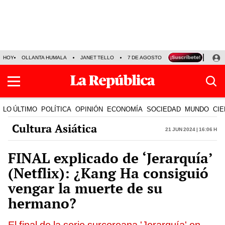
HOY
OLLANTA HUMALA
JANET TELLO
7 DE AGOSTO
TINKA RESULTADOS
LO ÚLTIMO
POLÍTICA
OPINIÓN
ECONOMÍA
SOCIEDAD
MUNDO
CIE
Cultura Asiática
21 Jun 2024 | 16:06 h
FINAL explicado de ‘Jerarquía’
(Netflix): ¿Kang Ha consiguió
vengar la muerte de su
hermano?