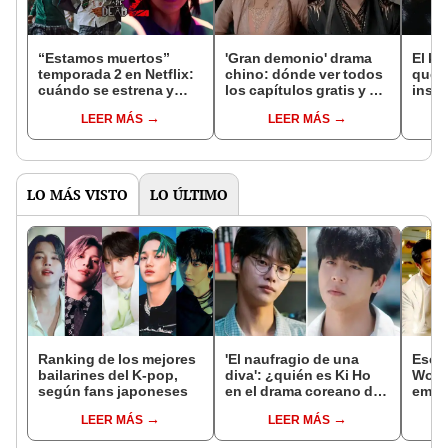
“Estamos muertos”
'Gran demonio' drama
El k-
temporada 2 en Netflix:
chino: dónde ver todos
que 
cuándo se estrena y
los capítulos gratis y en
inspi
avances de la
subespañol
de am
LEER MÁS
LEER MÁS
temporada
de S
LO MÁS VISTO
LO ÚLTIMO
Ranking de los mejores
'El naufragio de una
Escal
bailarines del K-pop,
diva': ¿quién es Ki Ho
Woo r
según fans japoneses
en el drama coreano de
emba
Netflix con Park Eun
días 
LEER MÁS
LEER MÁS
Bin?