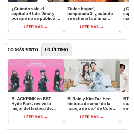
¿Cuándo sale el
'Dulce hogar',
¿Cuán
capítulo 41 de 'Jinx' y
temporada 3: ¿cuándo
capít
por qué no se publicó el
se estrena la última
manh
2 de diciembre?
parte de 'Sweet Home'
mom
LEER MÁS
LEER MÁS
en Netflix?
LO MÁS VISTO
LO ÚLTIMO
BLACKPINK en BST
Bi Rain y Kim Tae Hee:
BTS e
Hyde Park: revive lo
historia de amor de la
cuánt
mejor del festival de
‘pareja de oro’ de Corea
entra
Londres minuto a
del Sur
estar
LEER MÁS
LEER MÁS
minuto