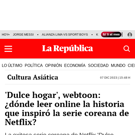
HOY
JORGE MESSI
ALIANZA LIMA VS SPORT BOYS
KENJI FUJIMORI
PRE
LO ÚLTIMO
POLÍTICA
OPINIÓN
ECONOMÍA
SOCIEDAD
MUNDO
CIE
Cultura Asiática
07 Dic 2023 | 15:48 h
'Dulce hogar', webtoon:
¿dónde leer online la historia
que inspiró la serie coreana de
Netflix?