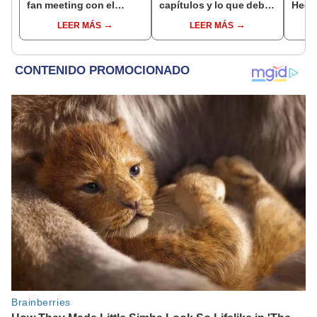
fan meeting con el
capítulos y lo que debes
Heech
cantante coreano en el
saber de la nueva serie
Wonw
LEER MÁS
LEER MÁS
Circuito Mágico del
coreana
Agua