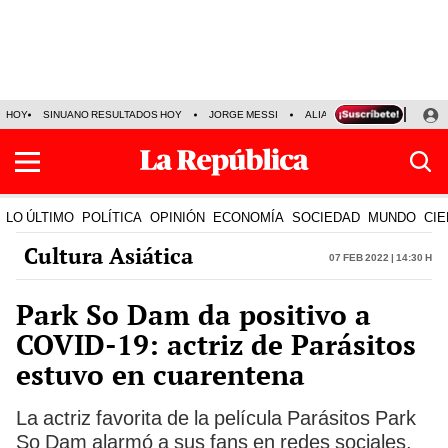
HOY
SINUANO RESULTADOS HOY
JORGE MESSI
ALIANZA LIMA VS SPORT BO
LO ÚLTIMO
POLÍTICA
OPINIÓN
ECONOMÍA
SOCIEDAD
MUNDO
CIE
Cultura Asiática
07 Feb 2022 | 14:30 h
Park So Dam da positivo a
COVID-19: actriz de Parásitos
estuvo en cuarentena
La actriz favorita de la película Parásitos Park
So Dam alarmó a sus fans en redes sociales,