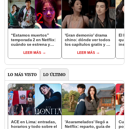
“Estamos muertos”
'Gran demonio' drama
El k-
temporada 2 en Netflix:
chino: dónde ver todos
que 
cuándo se estrena y
los capítulos gratis y en
inspi
avances de la
subespañol
de am
LEER MÁS
LEER MÁS
temporada
de S
LO MÁS VISTO
LO ÚLTIMO
ACE en Lima: entradas,
'Acaramelados' llegó a
Cump
horarios y todo sobre el
Netflix: reparto, guía de
pop e