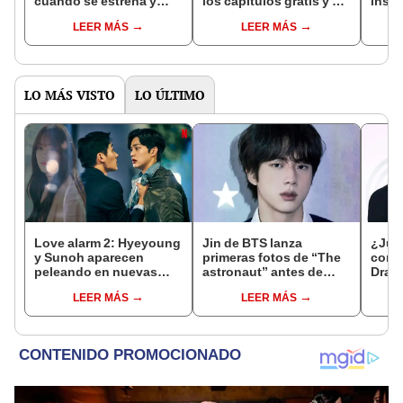
cuándo se estrena y
los capítulos gratis y en
inspi
avances de la
subespañol
de am
LEER MÁS
LEER MÁS
temporada
de S
LO MÁS VISTO
LO ÚLTIMO
Love alarm 2: Hyeyoung
Jin de BTS lanza
¿Jun
y Sunoh aparecen
primeras fotos de “The
con 
peleando en nuevas
astronaut” antes de
Dram
imágenes teaser
viaje a Argentina
la su
LEER MÁS
LEER MÁS
idol 