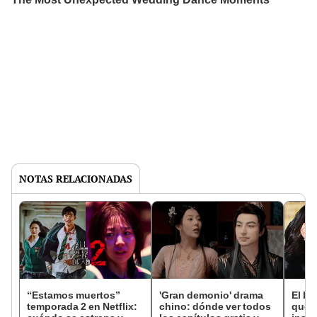
NOTAS RELACIONADAS
“Estamos muertos”
'Gran demonio' drama
El k-
temporada 2 en Netflix:
chino: dónde ver todos
que 