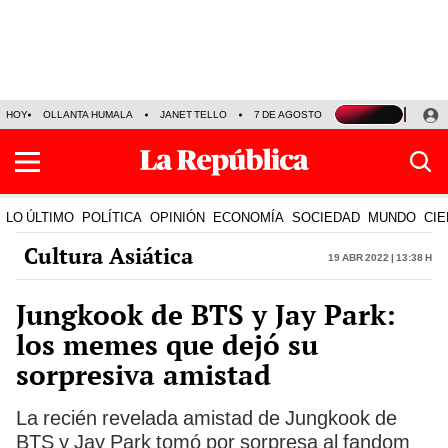
HOY
OLLANTA HUMALA
JANET TELLO
7 DE AGOSTO
TINKA RESULTADOS
LO ÚLTIMO
POLÍTICA
OPINIÓN
ECONOMÍA
SOCIEDAD
MUNDO
CIE
Cultura Asiática
19 Abr 2022 | 13:38 h
Jungkook de BTS y Jay Park:
los memes que dejó su
sorpresiva amistad
La recién revelada amistad de Jungkook de
BTS y Jay Park tomó por sorpresa al fandom