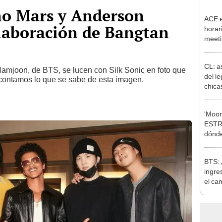
no Mars y Anderson
ACE e
laboración de Bangtan
horar
meeti
corea
del A
CL: as
Namjoon, de BTS, se lucen con Silk Sonic en foto que
del l
e contamos lo que se sabe de esta imagen.
chica
'Moon
ESTR
dónde
dram
BTS: 
ingres
el ca
del S