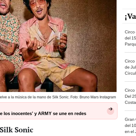
¡Va
Circo 
del 15
Parqu
Migue
Circo
de Jul
Círcul
Circo
Del 2
lve a la música de la mano de Silk Sonic. Foto: Bruno Mars Instagram
Costa
 de los inocentes’ y ARMY se une en redes
Gran 
del 10
Silk Sonic
en el