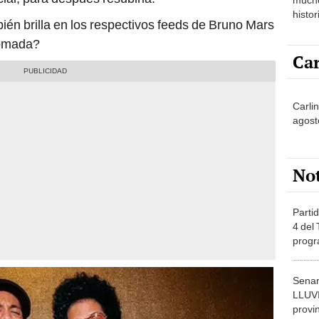
histor
ién brilla en los respectivos feeds de Bruno Mars
hered
tomada?
Car
Carlin
agost
No
Partid
4 del
progr
dónde
Senam
LLUV
provi