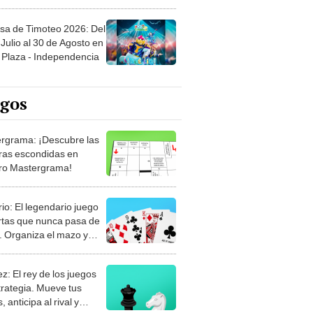
sa de Timoteo 2026: Del
Julio al 30 de Agosto en
Plaza - Independencia
egos
rgrama: ¡Descubre las
ras escondidas en
ro Mastergrama!
rio: El legendario juego
rtas que nunca pasa de
 Organiza el mazo y
stra tu habilidad.
z: El rey de los juegos
trategia. Mueve tus
, anticipa al rival y