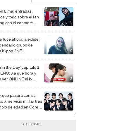
n Lima: entradas,
ios y todo sobre el fan
1
ng con el cantante
no en el Circuito Mágico
gua
í luce ahora la exlíder
egendario grupo de
2
s K-pop 2NE1
 in the Day' capítulo 1
ENO: ¿a qué hora y
3
 ver ONLINE el k-
a de Young-dae?
¿qué pasará con su
o al servicio militar tras
4
mbio de edad en Corea
ur?