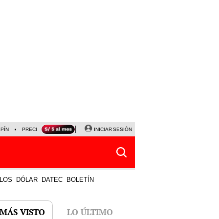
LPÍN
PRECIO DEL DÓLAR
CORTE DE LUZ
INICIAR SESIÓN
VIERNES 7 DE AGOSTO
ALBER
LOS
DÓLAR
DATEC
BOLETÍN
 MÁS VISTO
LO ÚLTIMO