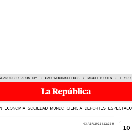
NUANO RESULTADOS HOY
CASO MOCHASUELDOS
MIGUEL TORRES
LEY PU
N
ECONOMÍA
SOCIEDAD
MUNDO
CIENCIA
DEPORTES
ESPECTÁCU
03 Abr 2022 | 12:25 h
LO