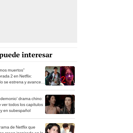
puede interesar
mos muertos”
rada 2 en Netflix:
o se estrena y avances
 temporada
 demonio' drama chino:
 ver todos los capítulos
s y en subespañol
drama de Netflix que
s creen inspirado en la