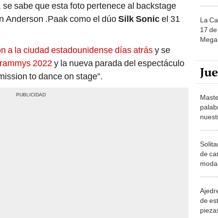
, se sabe que esta foto pertenece al backstage
con Anderson .Paak como el dúo
Silk Sonic
el 31
La Ca
17 de 
Mega 
ron a la ciudad estadounidense días atrás
y se
s Grammys 2022
y la nueva parada del espectáculo
Ju
mission to dance on stage”.
Maste
palab
nuest
Solita
de ca
moda.
demue
Ajedre
de es
piezas