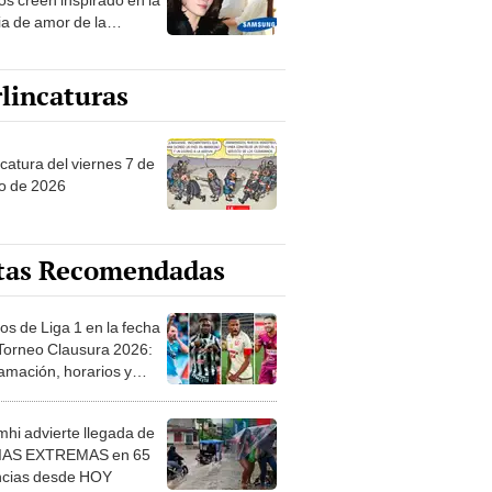
ia de amor de la
era de Samsung
lincaturas
catura del viernes 7 de
o de 2026
tas Recomendadas
os de Liga 1 en la fecha
 Torneo Clausura 2026:
amación, horarios y
 ver
hi advierte llegada de
IAS EXTREMAS en 65
ncias desde HOY