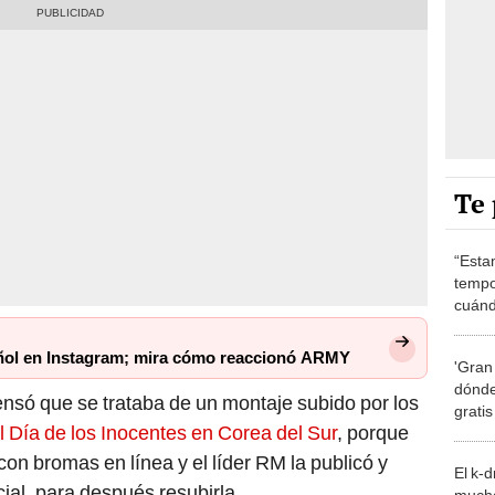
Te 
“Esta
tempo
cuánd
de la
ñol en Instagram; mira cómo reaccionó ARMY
'Gran
dónde
só que se trataba de un montaje subido por los
grati
l Día de los Inocentes en Corea del Sur
, porque
con bromas en línea y el líder RM la publicó y
El k-
ial, para después resubirla.
mucho