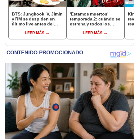
BTS: Jungkook, V, Jimin
'Estamos muertos'
Kim 
y RM se despiden en
temporada 2: cuándo se
revel
último live antes del
estrena y todos los
reacc
servicio militar
detalles de la nueva
exno
LEER MÁS
LEER MÁS
entrega