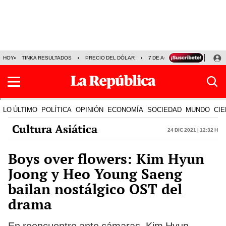
HOY
TINKA RESULTADOS
PRECIO DEL DÓLAR
7 DE AGOSTO
OLLANTA H
LO ÚLTIMO
POLÍTICA
OPINIÓN
ECONOMÍA
SOCIEDAD
MUNDO
CIE
Cultura Asiática
24 Dic 2021 | 12:32 h
Boys over flowers: Kim Hyun
Joong y Heo Young Saeng
bailan nostálgico OST del
drama