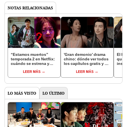
NOTAS RELACIONADAS
“Estamos muertos”
'Gran demonio' drama
El k-
temporada 2 en Netflix:
chino: dónde ver todos
que 
cuándo se estrena y
los capítulos gratis y en
inspi
avances de la
subespañol
de am
LEER MÁS
LEER MÁS
temporada
de S
LO MÁS VISTO
LO ÚLTIMO