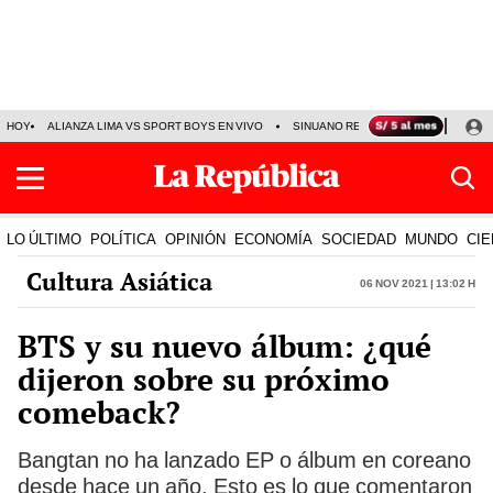
HOY
ALIANZA LIMA VS SPORT BOYS EN VIVO
SINUANO RESULTADOS HOY
JO
LO ÚLTIMO
POLÍTICA
OPINIÓN
ECONOMÍA
SOCIEDAD
MUNDO
CIE
Cultura Asiática
06 Nov 2021 | 13:02 h
BTS y su nuevo álbum: ¿qué
dijeron sobre su próximo
comeback?
Bangtan no ha lanzado EP o álbum en coreano
desde hace un año. Esto es lo que comentaron