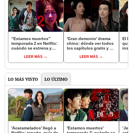
“Estamos muertos”
'Gran demonio' drama
El k-
temporada 2 en Netflix:
chino: dónde ver todos
que 
cuándo se estrena y
los capítulos gratis y en
inspi
avances de la
subespañol
de am
LEER MÁS
LEER MÁS
temporada
de S
LO MÁS VISTO
LO ÚLTIMO
'Acaramelados' llegó a
'Estamos muertos'
‘Jera
Netflix: reparto, guía de
temporada 2: cuándo se
actor