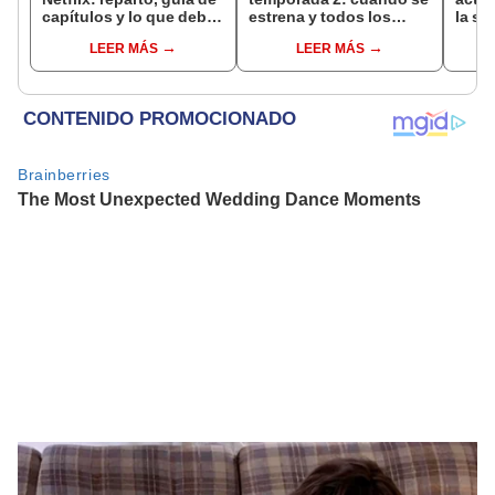
capítulos y lo que debes
estrena y todos los
la se
saber de la nueva serie
detalles de la nueva
Netfl
LEER MÁS
LEER MÁS
coreana
entrega
a ‘Éli