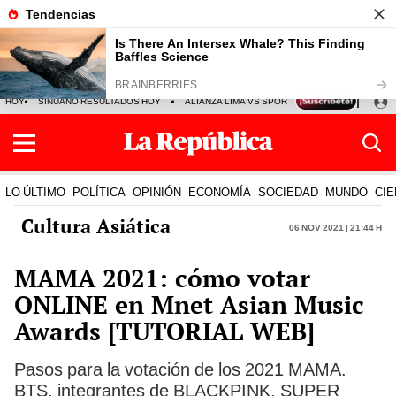
HOY
SINUANO RESULTADOS HOY
ALIANZA LIMA VS SPORT BOYS
JORGE MES
LO ÚLTIMO
POLÍTICA
OPINIÓN
ECONOMÍA
SOCIEDAD
MUNDO
CIE
Cultura Asiática
06 Nov 2021 | 21:44 h
MAMA 2021: cómo votar
ONLINE en Mnet Asian Music
Awards [TUTORIAL WEB]
Pasos para la votación de los 2021 MAMA.
BTS, integrantes de BLACKPINK, SUPER