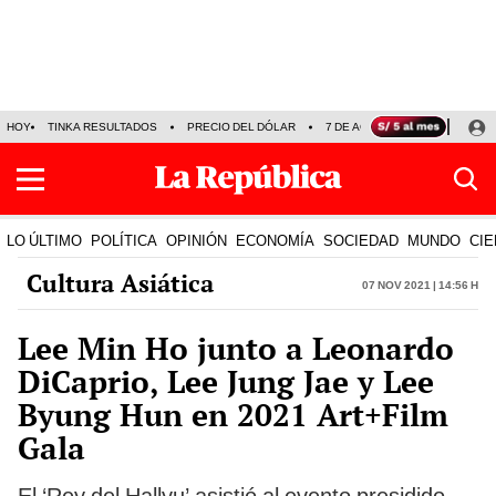
HOY
TINKA RESULTADOS
PRECIO DEL DÓLAR
7 DE AGOSTO
OLLANTA H
LO ÚLTIMO
POLÍTICA
OPINIÓN
ECONOMÍA
SOCIEDAD
MUNDO
CIE
Cultura Asiática
07 Nov 2021 | 14:56 h
Lee Min Ho junto a Leonardo
DiCaprio, Lee Jung Jae y Lee
Byung Hun en 2021 Art+Film
Gala