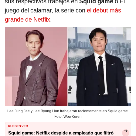
sus respectivos trabajos en
Squid game
o El
juego del calamar, la serie con
el debut más
grande de Netflix
.
Lee Jung Jae y Lee Byung Hun trabajaron recientemente en Squid game.
Foto: WowKeren
PUEDES VER
Squid game: Netflix despide a empleado que filtró