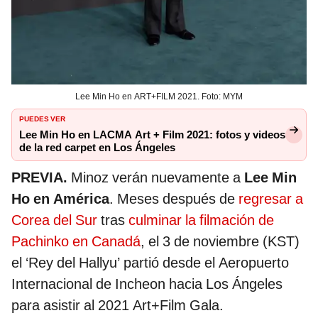
Lee Min Ho en ART+FILM 2021. Foto: MYM
PUEDES VER
Lee Min Ho en LACMA Art + Film 2021: fotos y videos
de la red carpet en Los Ángeles
PREVIA.
Minoz verán nuevamente a
Lee Min
Ho en América
. Meses después de
regresar a
Corea del Sur
tras
culminar la filmación de
Pachinko en Canadá
, el 3 de noviembre (KST)
el ‘Rey del Hallyu’ partió desde el Aeropuerto
Internacional de Incheon hacia Los Ángeles
para asistir al 2021 Art+Film Gala.