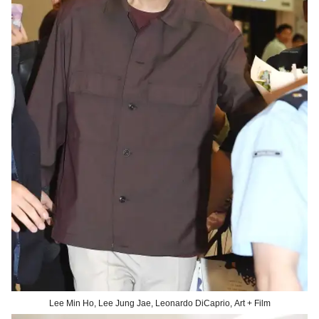
Lee Min Ho, Lee Jung Jae, Leonardo DiCaprio, Art + Film