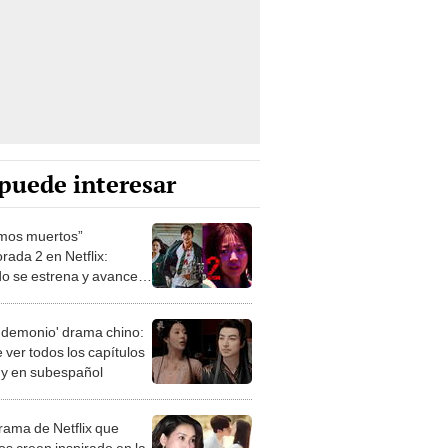
puede interesar
mos muertos”
rada 2 en Netflix:
o se estrena y avances
 temporada
 demonio' drama chino:
 ver todos los capítulos
s y en subespañol
drama de Netflix que
s creen inspirado en la