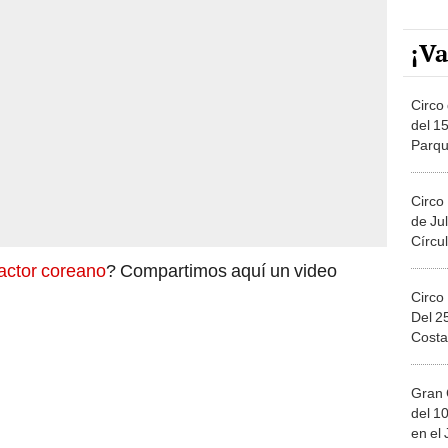
¡Va
Circo 
del 15
Parqu
Migue
Circo
de Jul
Círcul
actor coreano
? Compartimos aquí un video
Circo
Del 2
Costa
Gran 
del 10
en el