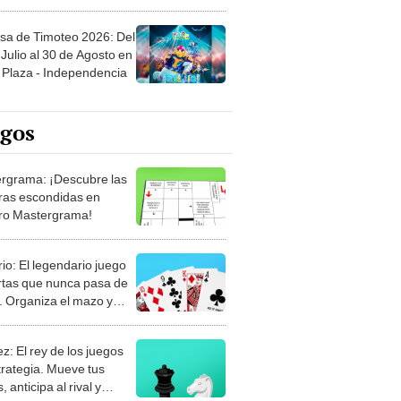
sa de Timoteo 2026: Del
Julio al 30 de Agosto en
Plaza - Independencia
egos
rgrama: ¡Descubre las
ras escondidas en
ro Mastergrama!
rio: El legendario juego
rtas que nunca pasa de
 Organiza el mazo y
stra tu habilidad.
z: El rey de los juegos
trategia. Mueve tus
, anticipa al rival y