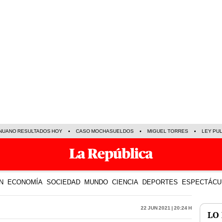
NUANO RESULTADOS HOY
CASO MOCHASUELDOS
MIGUEL TORRES
LEY PU
N
ECONOMÍA
SOCIEDAD
MUNDO
CIENCIA
DEPORTES
ESPECTÁCU
22 Jun 2021 | 20:24 h
LO