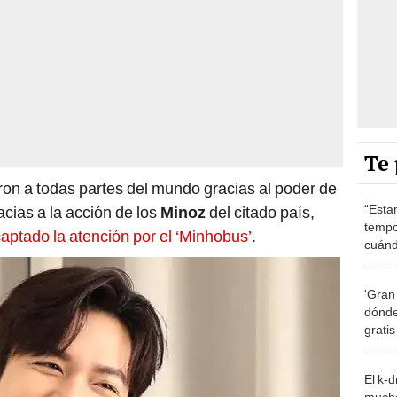
Te 
aron a todas partes del mundo gracias al poder de
“Esta
acias a la acción de los
Minoz
del citado país,
tempo
aptado la atención por el ‘Minhobus’
.
cuánd
de la
'Gran
dónde
grati
El k-
mucho