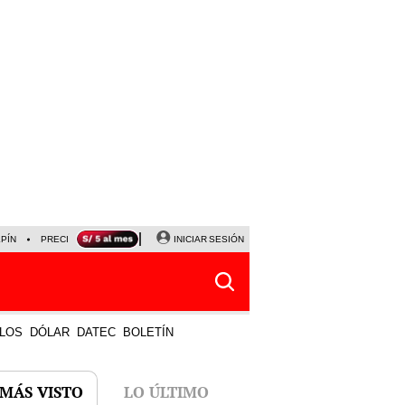
LPÍN
PRECIO DEL DÓLAR
CORTE DE LUZ
INICIAR SESIÓN
VIERNES 7 DE AGOSTO
ALBER
LOS
DÓLAR
DATEC
BOLETÍN
 MÁS VISTO
LO ÚLTIMO