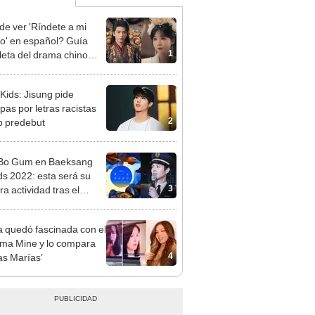
e ver 'Ríndete a mi
o' en español? Guía
1
eta del drama chino
 Kids: Jisung pide
pas por letras racistas
2
p predebut
 Bo Gum en Baeksang
s 2022: esta será su
3
a actividad tras el
io militar
a quedó fascinada con el
ma Mine y lo compara
4
las Marías’