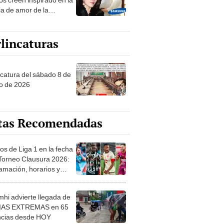
ia de amor de la
era de Samsung
lincaturas
ncatura del sábado 8 de
o de 2026
tas Recomendadas
os de Liga 1 en la fecha
 Torneo Clausura 2026:
amación, horarios y
 ver
hi advierte llegada de
IAS EXTREMAS en 65
ncias desde HOY