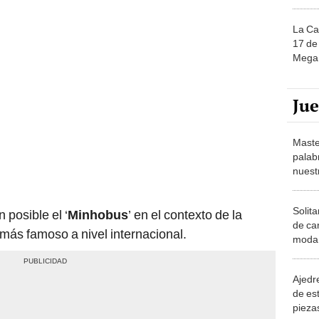
La Ca
17 de 
Mega 
Ju
Maste
palab
nuest
Solita
 posible el ‘
Minhobus
’ en el contexto de la
de ca
 más famoso a nivel internacional.
moda.
demue
Ajedre
de es
piezas