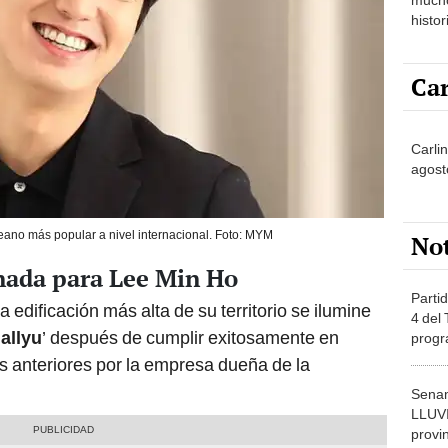
histor
hered
Car
Carli
agost
eano más popular a nivel internacional. Foto: MYM
No
nada para Lee Min Ho
Partid
a edificación más alta de su territorio se ilumine
4 del
allyu
’ después de cumplir exitosamente en
progr
dónde
as anteriores por la empresa dueña de la
Senam
LLUV
provi