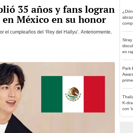
ió 35 años y fans logran
¿Dónd
o en México en su honor
abraz
compl
2025
r el cumpleaños del ‘Rey del Hallyu’. Anteriormente,
Stray
discul
en ra
Park
Award
primer
servic
Thalí
K-dra
con ‘