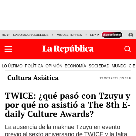
HOY
CASO MOCHASUELDOS
MIGUEL TORRES
LEY PULPÍN
PRECIO DEL
LO ÚLTIMO
POLÍTICA
OPINIÓN
ECONOMÍA
SOCIEDAD
MUNDO
CIE
Cultura Asiática
19 Oct 2021 | 13:43 h
TWICE: ¿qué pasó con Tzuyu y
por qué no asistió a The 8th E-
daily Culture Awards?
La ausencia de la maknae Tzuyu en evento
previo al sexto aniversario de TWICE y la falta