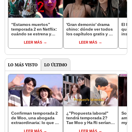
“Estamos muertos”
'Gran demonio' drama
El k-
temporada 2 en Netflix:
chino: dónde ver todos
que 
cuándo se estrena y
los capítulos gratis y en
inspi
avances de la
subespañol
de am
LEER MÁS
LEER MÁS
temporada
de S
LO MÁS VISTO
LO ÚLTIMO
Confirman temporada 2
¿"Propuesta laboral"
So Ji
de Woo, una abogada
tendrá temporada 2?
amor 
extraordinaria: lo que se
Tae Moo y Ha Ri serían
my Ve
sabe del esperado K-
padres de dos niños,
real
LEER MÁS
LEER MÁS
drama
según fans